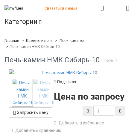
Связаться с нами
+7 (812) 541-82-56
Категории
+7 (812) 542-07-85
+7 (812) 380-40-47
+7 (812) 380-41-39
Главная
Камины и печи
Печи-камины
Печь-камин НМК Сибирь-10
Печь-камин НМК Сибирь-10
ID#2812
Под заказ
Цена по запросу
Запросить цену
Добавить в избранное
Добавить к сравнению