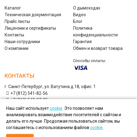
Каталог
О дымоходах
Техническая документация
Видео
Прайс листы
Блог
Лицензии и сертификаты
Политика
Контакты
конфиденциальности
Наши сотрудники
Гарантия
О компании
Обмен и возврат товара
Способы оплаты:
КОНТАКТЫ
г. Санкт-Петербург, ул. Ватутина д.18, офис. 1
+7 (812) 541-82-56
+7 (812) 542-07-85
+7 (812) 380-40-47
Наш сайт использует
cookie
. Это позволяет нам
+7 (812) 380-41-39
анализировать взаимодействие посетителей с сайтом и
shop@nwflues.ru
Email:
делать его лучше. Продолжая пользоваться сайтом, вы
соглашаетесь с использованием файлов
cookie
.
Copyright © Дымоходы СЗ, 2026.