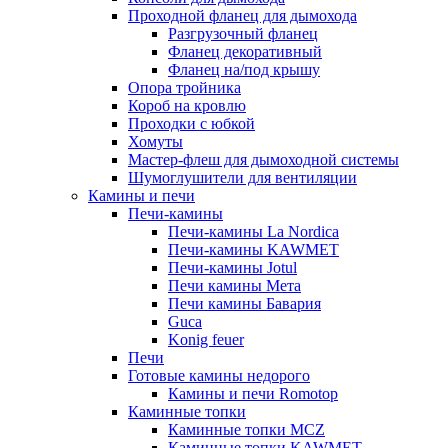
Проходной фланец для дымохода
Разгрузочный фланец
Фланец декоративный
Фланец на/под крышу
Опора тройника
Короб на кровлю
Проходки с юбкой
Хомуты
Мастер-флеш для дымоходной системы
Шумоглушители для вентиляции
Камины и печи
Печи-камины
Печи-камины La Nordica
Печи-камины KAWMET
Печи-камины Jotul
Печи камины Мета
Печи камины Бавария
Guca
Konig feuer
Печи
Готовые камины недорого
Камины и печи Romotop
Каминные топки
Каминные топки MCZ
Каминные топки KAWMET