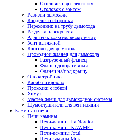
Оголовок с дефлектором
Оголовок с зонтом
Ревизии дымохода
Конденсатосборники
Переходник на трубу дымохода
Разделка перекрытия
Адаптер к коаксиальному котлу
Зонт вытяжной
Консоли для дымохода
Проходной фланец для дымохода
Разгрузочный фланец
Фланец декоративный
Фланец на/под крышу
Опора тройника
Короб на кровлю
Проходки с юбкой
Хомуты
Мастер-флеш для дымоходной системы
Шумоглушители для вентиляции
Камины и печи
Печи-камины
Печи-камины La Nordica
Печи-камины KAWMET
Печи-камины Jotul
Печи камины Мета