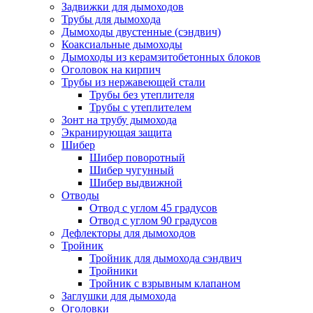
Задвижки для дымоходов
Трубы для дымохода
Дымоходы двустенные (сэндвич)
Коаксиальные дымоходы
Дымоходы из керамзитобетонных блоков
Оголовок на кирпич
Трубы из нержавеющей стали
Трубы без утеплителя
Трубы с утеплителем
Зонт на трубу дымохода
Экранирующая защита
Шибер
Шибер поворотный
Шибер чугунный
Шибер выдвижной
Отводы
Отвод с углом 45 градусов
Отвод с углом 90 градусов
Дефлекторы для дымоходов
Тройник
Тройник для дымохода сэндвич
Тройники
Тройник с взрывным клапаном
Заглушки для дымохода
Оголовки