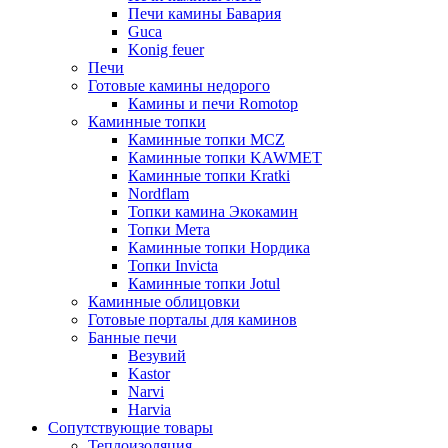
Печи камины Бавария
Guca
Konig feuer
Печи
Готовые камины недорого
Камины и печи Romotop
Каминные топки
Каминные топки MCZ
Каминные топки KAWMET
Каминные топки Kratki
Nordflam
Топки камина Экокамин
Топки Мета
Каминные топки Нордика
Топки Invicta
Каминные топки Jotul
Каминные облицовки
Готовые порталы для каминов
Банные печи
Везувий
Kastor
Narvi
Harvia
Сопутствующие товары
Теплоизоляция