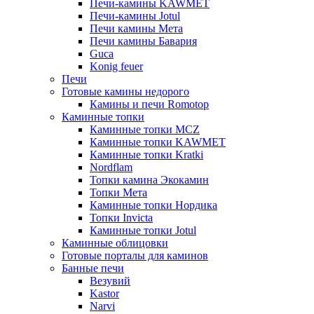
Печи-камины KAWMET
Печи-камины Jotul
Печи камины Мета
Печи камины Бавария
Guca
Konig feuer
Печи
Готовые камины недорого
Камины и печи Romotop
Каминные топки
Каминные топки MCZ
Каминные топки KAWMET
Каминные топки Kratki
Nordflam
Топки камина Экокамин
Топки Мета
Каминные топки Нордика
Топки Invicta
Каминные топки Jotul
Каминные облицовки
Готовые порталы для каминов
Банные печи
Везувий
Kastor
Narvi