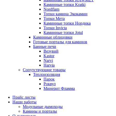
Каминные топки Kratki
Nordflam
Топки камина Экокамин
Топки Мета
Каминные топки Нордика
Топки Invicta
Каминные топки Jotul
Каминные облицовки
Готовые порталы для каминов
Банные печи
Везувий
Kastor
Narvi
Harvia
Сопутствующие товары
Теплоизоляция
Парок
Роквул
Минерит Фламма
Прайс листы
Наши работы
Модульные дымоходы
Камины и порталы
О дымоходах