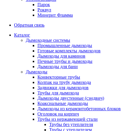
Парок
Роквул
Минерит Фламма
Обратная связь
Каталог
Дымоходные системы
Промышленные дымоходы
Готовые комплекты дымоходов
Дымоходы для каминов
Печные трубы и дымоходы
Дымоходы для бани
Дымоходы
Конвекторные трубы
Колпак на трубу дымохода
Задвижки для дымоходов
Трубы для дымохода
Дымоходы двустенные (сэндвич)
Коаксиальные дымоходы
Дымоходы из керамзитобетонных блоков
Оголовок на кирпич
Трубы из нержавеющей стали
Трубы без утеплителя
Трубы с утеплителем