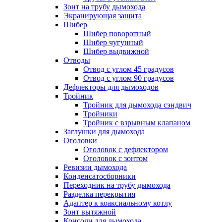
Зонт на трубу дымохода
Экранирующая защита
Шибер
Шибер поворотный
Шибер чугунный
Шибер выдвижной
Отводы
Отвод с углом 45 градусов
Отвод с углом 90 градусов
Дефлекторы для дымоходов
Тройник
Тройник для дымохода сэндвич
Тройники
Тройник с взрывным клапаном
Заглушки для дымохода
Оголовки
Оголовок с дефлектором
Оголовок с зонтом
Ревизии дымохода
Конденсатосборники
Переходник на трубу дымохода
Разделка перекрытия
Адаптер к коаксиальному котлу
Зонт вытяжной
Консоли для дымохода