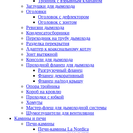
Тройник с взрывным клапаном
Заглушки для дымохода
Оголовки
Оголовок с дефлектором
Оголовок с зонтом
Ревизии дымохода
Конденсатосборники
Переходник на трубу дымохода
Разделка перекрытия
Адаптер к коаксиальному котлу
Зонт вытяжной
Консоли для дымохода
Проходной фланец для дымохода
Разгрузочный фланец
Фланец декоративный
Фланец на/под крышу
Опора тройника
Короб на кровлю
Проходки с юбкой
Хомуты
Мастер-флеш для дымоходной системы
Шумоглушители для вентиляции
Камины и печи
Печи-камины
Печи-камины La Nordica