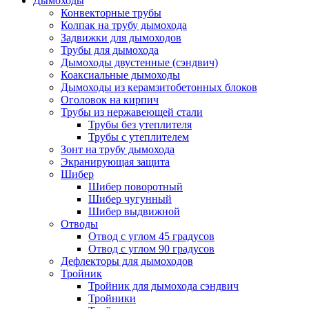
Дымоходы
Конвекторные трубы
Колпак на трубу дымохода
Задвижки для дымоходов
Трубы для дымохода
Дымоходы двустенные (сэндвич)
Коаксиальные дымоходы
Дымоходы из керамзитобетонных блоков
Оголовок на кирпич
Трубы из нержавеющей стали
Трубы без утеплителя
Трубы с утеплителем
Зонт на трубу дымохода
Экранирующая защита
Шибер
Шибер поворотный
Шибер чугунный
Шибер выдвижной
Отводы
Отвод с углом 45 градусов
Отвод с углом 90 градусов
Дефлекторы для дымоходов
Тройник
Тройник для дымохода сэндвич
Тройники