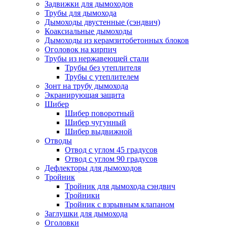
Задвижки для дымоходов
Трубы для дымохода
Дымоходы двустенные (сэндвич)
Коаксиальные дымоходы
Дымоходы из керамзитобетонных блоков
Оголовок на кирпич
Трубы из нержавеющей стали
Трубы без утеплителя
Трубы с утеплителем
Зонт на трубу дымохода
Экранирующая защита
Шибер
Шибер поворотный
Шибер чугунный
Шибер выдвижной
Отводы
Отвод с углом 45 градусов
Отвод с углом 90 градусов
Дефлекторы для дымоходов
Тройник
Тройник для дымохода сэндвич
Тройники
Тройник с взрывным клапаном
Заглушки для дымохода
Оголовки