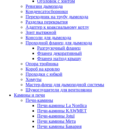
Оголовок с зонтом
Ревизии дымохода
Конденсатосборники
Переходник на трубу дымохода
Разделка перекрытия
Адаптер к коаксиальному котлу
Зонт вытяжной
Консоли для дымохода
Проходной фланец для дымохода
Разгрузочный фланец
Фланец декоративный
Фланец на/под крышу
Опора тройника
Короб на кровлю
Проходки с юбкой
Хомуты
Мастер-флеш для дымоходной системы
Шумоглушители для вентиляции
Камины и печи
Печи-камины
Печи-камины La Nordica
Печи-камины KAWMET
Печи-камины Jotul
Печи камины Мета
Печи камины Бавария