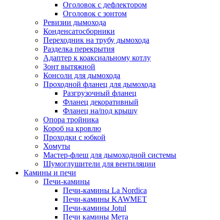
Оголовок с дефлектором
Оголовок с зонтом
Ревизии дымохода
Конденсатосборники
Переходник на трубу дымохода
Разделка перекрытия
Адаптер к коаксиальному котлу
Зонт вытяжной
Консоли для дымохода
Проходной фланец для дымохода
Разгрузочный фланец
Фланец декоративный
Фланец на/под крышу
Опора тройника
Короб на кровлю
Проходки с юбкой
Хомуты
Мастер-флеш для дымоходной системы
Шумоглушители для вентиляции
Камины и печи
Печи-камины
Печи-камины La Nordica
Печи-камины KAWMET
Печи-камины Jotul
Печи камины Мета