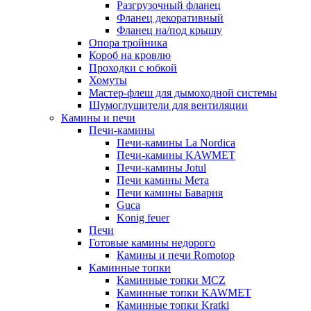
Разгрузочный фланец
Фланец декоративный
Фланец на/под крышу
Опора тройника
Короб на кровлю
Проходки с юбкой
Хомуты
Мастер-флеш для дымоходной системы
Шумоглушители для вентиляции
Камины и печи
Печи-камины
Печи-камины La Nordica
Печи-камины KAWMET
Печи-камины Jotul
Печи камины Мета
Печи камины Бавария
Guca
Konig feuer
Печи
Готовые камины недорого
Камины и печи Romotop
Каминные топки
Каминные топки MCZ
Каминные топки KAWMET
Каминные топки Kratki