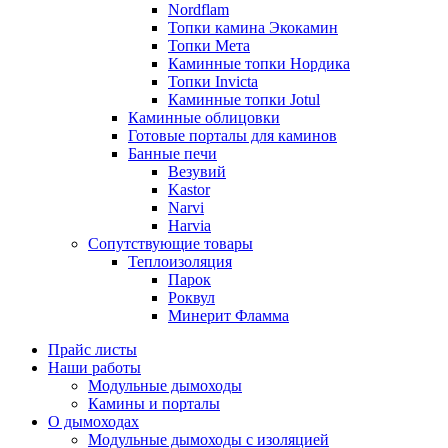
Nordflam
Топки камина Экокамин
Топки Мета
Каминные топки Нордика
Топки Invicta
Каминные топки Jotul
Каминные облицовки
Готовые порталы для каминов
Банные печи
Везувий
Kastor
Narvi
Harvia
Сопутствующие товары
Теплоизоляция
Парок
Роквул
Минерит Фламма
Прайс листы
Наши работы
Модульные дымоходы
Камины и порталы
О дымоходах
Модульные дымоходы с изоляцией