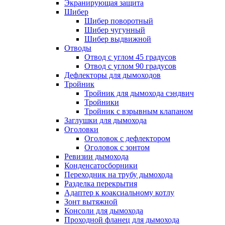
Экранирующая защита
Шибер
Шибер поворотный
Шибер чугунный
Шибер выдвижной
Отводы
Отвод с углом 45 градусов
Отвод с углом 90 градусов
Дефлекторы для дымоходов
Тройник
Тройник для дымохода сэндвич
Тройники
Тройник с взрывным клапаном
Заглушки для дымохода
Оголовки
Оголовок с дефлектором
Оголовок с зонтом
Ревизии дымохода
Конденсатосборники
Переходник на трубу дымохода
Разделка перекрытия
Адаптер к коаксиальному котлу
Зонт вытяжной
Консоли для дымохода
Проходной фланец для дымохода