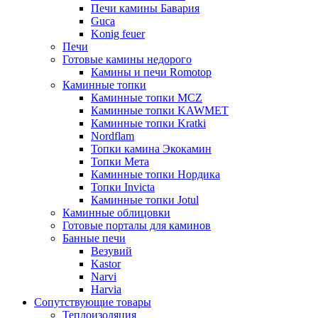
Печи камины Бавария
Guca
Konig feuer
Печи
Готовые камины недорого
Камины и печи Romotop
Каминные топки
Каминные топки MCZ
Каминные топки KAWMET
Каминные топки Kratki
Nordflam
Топки камина Экокамин
Топки Мета
Каминные топки Нордика
Топки Invicta
Каминные топки Jotul
Каминные облицовки
Готовые порталы для каминов
Банные печи
Везувий
Kastor
Narvi
Harvia
Сопутствующие товары
Теплоизоляция