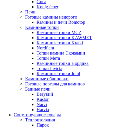
Guca
Konig feuer
Печи
Готовые камины недорого
Камины и печи Romotop
Каминные топки
Каминные топки MCZ
Каминные топки KAWMET
Каминные топки Kratki
Nordflam
Топки камина Экокамин
Топки Мета
Каминные топки Нордика
Топки Invicta
Каминные топки Jotul
Каминные облицовки
Готовые порталы для каминов
Банные печи
Везувий
Kastor
Narvi
Harvia
Сопутствующие товары
Теплоизоляция
Парок