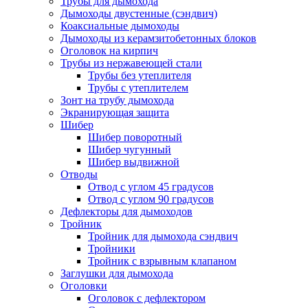
Трубы для дымохода
Дымоходы двустенные (сэндвич)
Коаксиальные дымоходы
Дымоходы из керамзитобетонных блоков
Оголовок на кирпич
Трубы из нержавеющей стали
Трубы без утеплителя
Трубы с утеплителем
Зонт на трубу дымохода
Экранирующая защита
Шибер
Шибер поворотный
Шибер чугунный
Шибер выдвижной
Отводы
Отвод с углом 45 градусов
Отвод с углом 90 градусов
Дефлекторы для дымоходов
Тройник
Тройник для дымохода сэндвич
Тройники
Тройник с взрывным клапаном
Заглушки для дымохода
Оголовки
Оголовок с дефлектором