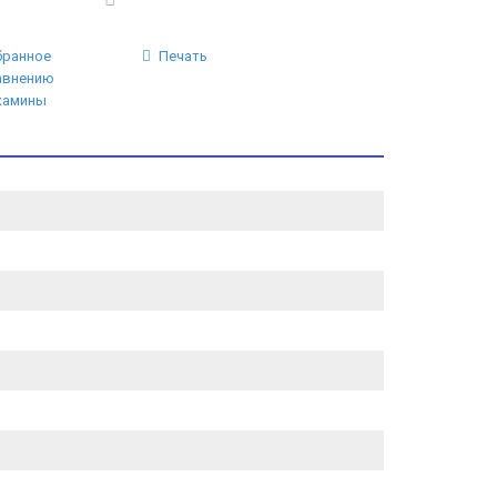
бранное
Печать
авнению
камины