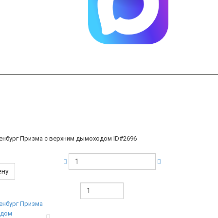
енбург Призма с верхним дымоходом
ID#2696
ену
енбург Призма
одом