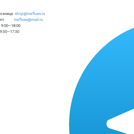
розница:
shop@nwflues.ru
l опт:
nwflues@mail.ru
9:00—18:00
9:30—17:30