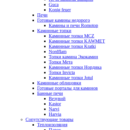
Guca
Konig feuer
Печи
Готовые камины недорого
Камины и печи Romotop
Каминные топки
Каминные топки MCZ
Каминные топки KAWMET
Каминные топки Kratki
Nordflam
Топки камина Экокамин
Топки Мета
Каминные топки Нордика
Топки Invicta
Каминные топки Jotul
Каминные облицовки
Готовые порталы для каминов
Банные печи
Везувий
Kastor
Narvi
Harvia
Сопутствующие товары
Теплоизоляция
Парок