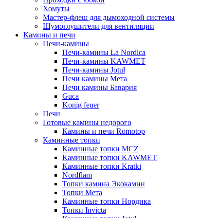
Хомуты
Мастер-флеш для дымоходной системы
Шумоглушители для вентиляции
Камины и печи
Печи-камины
Печи-камины La Nordica
Печи-камины KAWMET
Печи-камины Jotul
Печи камины Мета
Печи камины Бавария
Guca
Konig feuer
Печи
Готовые камины недорого
Камины и печи Romotop
Каминные топки
Каминные топки MCZ
Каминные топки KAWMET
Каминные топки Kratki
Nordflam
Топки камина Экокамин
Топки Мета
Каминные топки Нордика
Топки Invicta