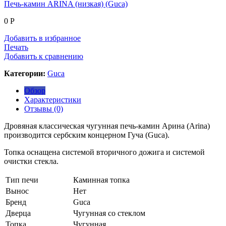
Печь-камин ARINA (низкая) (Guca)
0
Р
Добавить в избранное
Печать
Добавить к сравнению
Категории:
Guca
Обзор
Характеристики
Отзывы (0)
Дровяная классическая чугунная печь-камин Арина (Arina)
производится сербским концерном Гуча (Guca).
Топка оснащена системой вторичного дожига и системой
очистки стекла.
Тип печи
Каминная топка
Вынос
Нет
Бренд
Guca
Дверца
Чугунная со стеклом
Топка
Чугунная