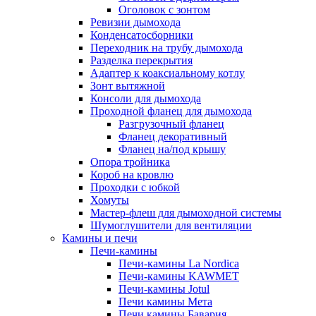
Оголовок с зонтом
Ревизии дымохода
Конденсатосборники
Переходник на трубу дымохода
Разделка перекрытия
Адаптер к коаксиальному котлу
Зонт вытяжной
Консоли для дымохода
Проходной фланец для дымохода
Разгрузочный фланец
Фланец декоративный
Фланец на/под крышу
Опора тройника
Короб на кровлю
Проходки с юбкой
Хомуты
Мастер-флеш для дымоходной системы
Шумоглушители для вентиляции
Камины и печи
Печи-камины
Печи-камины La Nordica
Печи-камины KAWMET
Печи-камины Jotul
Печи камины Мета
Печи камины Бавария