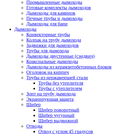
Промышленные дымоходы
Готовые комплекты дымоходов
Дымоходы для каминов
Печные трубы и дымоходы
Дымоходы для бани
Дымоходы
Конвекторные трубы
Колпак на трубу дымохода
Задвижки для дымоходов
Трубы для дымохода
Дымоходы двустенные (сэндвич)
Коаксиальные дымоходы
Дымоходы из керамзитобетонных блоков
Оголовок на кирпич
Трубы из нержавеющей стали
Трубы без утеплителя
Трубы с утеплителем
Зонт на трубу дымохода
Экранирующая защита
Шибер
Шибер поворотный
Шибер чугунный
Шибер выдвижной
Отводы
Отвод с углом 45 градусов