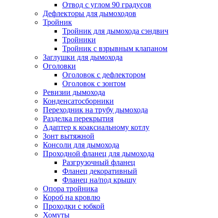
Отвод с углом 90 градусов
Дефлекторы для дымоходов
Тройник
Тройник для дымохода сэндвич
Тройники
Тройник с взрывным клапаном
Заглушки для дымохода
Оголовки
Оголовок с дефлектором
Оголовок с зонтом
Ревизии дымохода
Конденсатосборники
Переходник на трубу дымохода
Разделка перекрытия
Адаптер к коаксиальному котлу
Зонт вытяжной
Консоли для дымохода
Проходной фланец для дымохода
Разгрузочный фланец
Фланец декоративный
Фланец на/под крышу
Опора тройника
Короб на кровлю
Проходки с юбкой
Хомуты