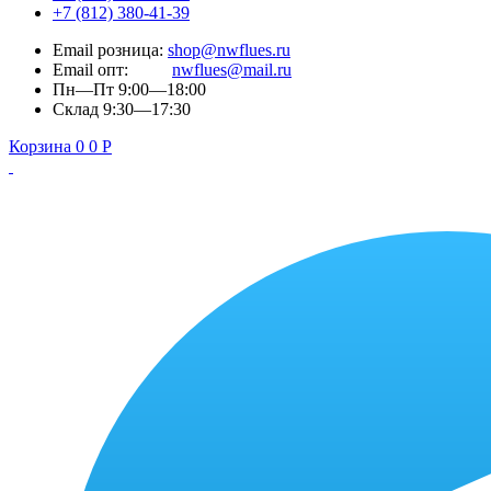
+7 (812) 380-41-39
Email розница:
shop@nwflues.ru
Email опт:
nwflues@mail.ru
Пн—Пт 9:00—18:00
Склад 9:30—17:30
Корзина
0
0
Р