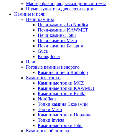
Мастер-флеш для дымоходной системы
Шумоглушители для вентиляции
Камины и печи
Печи-камины
Печи-камины La Nordica
Печи-камины KAWMET
Печи-камины Jotul
Печи камины Мета
Печи камины Бавария
Guca
Konig feuer
Печи
Готовые камины недорого
Камины и печи Romotop
Каминные топки
Каминные топки MCZ
Каминные топки KAWMET
Каминные топки Kratki
Nordflam
Топки камина Экокамин
Топки Мета
Каминные топки Нордика
Топки Invicta
Каминные топки Jotul
Каминные облицовки