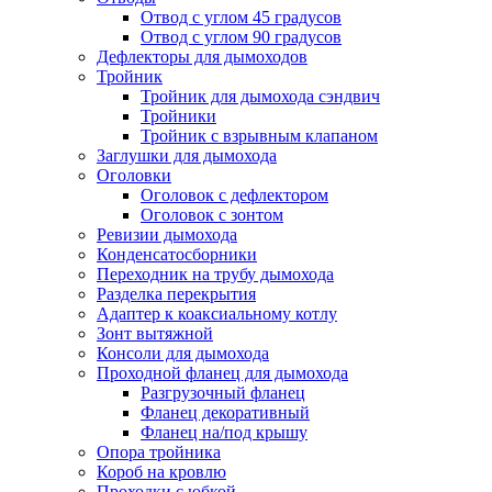
Отвод с углом 45 градусов
Отвод с углом 90 градусов
Дефлекторы для дымоходов
Тройник
Тройник для дымохода сэндвич
Тройники
Тройник с взрывным клапаном
Заглушки для дымохода
Оголовки
Оголовок с дефлектором
Оголовок с зонтом
Ревизии дымохода
Конденсатосборники
Переходник на трубу дымохода
Разделка перекрытия
Адаптер к коаксиальному котлу
Зонт вытяжной
Консоли для дымохода
Проходной фланец для дымохода
Разгрузочный фланец
Фланец декоративный
Фланец на/под крышу
Опора тройника
Короб на кровлю
Проходки с юбкой