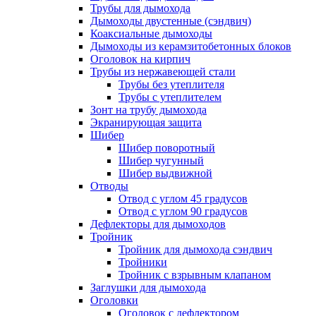
Трубы для дымохода
Дымоходы двустенные (сэндвич)
Коаксиальные дымоходы
Дымоходы из керамзитобетонных блоков
Оголовок на кирпич
Трубы из нержавеющей стали
Трубы без утеплителя
Трубы с утеплителем
Зонт на трубу дымохода
Экранирующая защита
Шибер
Шибер поворотный
Шибер чугунный
Шибер выдвижной
Отводы
Отвод с углом 45 градусов
Отвод с углом 90 градусов
Дефлекторы для дымоходов
Тройник
Тройник для дымохода сэндвич
Тройники
Тройник с взрывным клапаном
Заглушки для дымохода
Оголовки
Оголовок с дефлектором