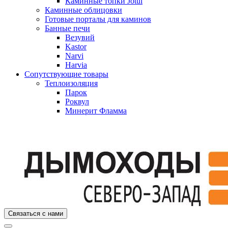
Каминные топки Jotul
Каминные облицовки
Готовые порталы для каминов
Банные печи
Везувий
Kastor
Narvi
Harvia
Сопутствующие товары
Теплоизоляция
Парок
Роквул
Минерит Фламма
Связаться с нами