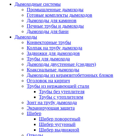
Дымоходные системы
Промышленные дымоходы
Готовые комплекты дымоходов
Дымоходы для каминов
Печные трубы и дымоходы
Дымоходы для бани
Дымоходы
Конвекторные трубы
Колпак на трубу дымохода
Задвижки для дымоходов
Трубы для дымохода
Дымоходы двустенные (сэндвич)
Коаксиальные дымоходы
Дымоходы из керамзитобетонных блоков
Оголовок на кирпич
Трубы из нержавеющей стали
Трубы без утеплителя
Трубы с утеплителем
Зонт на трубу дымохода
Экранирующая защита
Шибер
Шибер поворотный
Шибер чугунный
Шибер выдвижной
Отводы