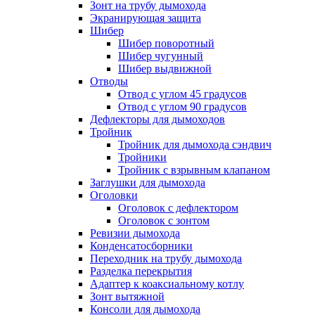
Зонт на трубу дымохода
Экранирующая защита
Шибер
Шибер поворотный
Шибер чугунный
Шибер выдвижной
Отводы
Отвод с углом 45 градусов
Отвод с углом 90 градусов
Дефлекторы для дымоходов
Тройник
Тройник для дымохода сэндвич
Тройники
Тройник с взрывным клапаном
Заглушки для дымохода
Оголовки
Оголовок с дефлектором
Оголовок с зонтом
Ревизии дымохода
Конденсатосборники
Переходник на трубу дымохода
Разделка перекрытия
Адаптер к коаксиальному котлу
Зонт вытяжной
Консоли для дымохода