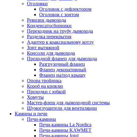
Оголовки
Оголовок с дефлектором
Оголовок с зонтом
Ревизии дымохода
Конденсатосборники
Переходник на трубу дымохода
Разделка перекрытия
Адаптер к коаксиальному котлу
Зонт вытяжной
Консоли для дымохода
Проходной фланец для дымохода
Разгрузочный фланец
Фланец декоративный
Фланец на/под крышу
Опора тройника
Короб на кровлю
Проходки с юбкой
Хомуты
Мастер-флеш для дымоходной системы
Шумоглушители для вентиляции
Камины и печи
Печи-камины
Печи-камины La Nordica
Печи-камины KAWMET
Печи-камины Jotul