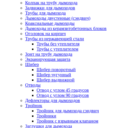
Колпак на трубу дымохода
Задвижки для дымоходов
Трубы для дымохода
Дымоходы двустенные (сэндвич)
Коаксиальные дымоходы
Дымоходы из керамзитобетонных блоков
Оголовок на кирпич
Трубы из нержавеющей стали
Трубы без утеплителя
Трубы с утеплителем
Зонт на трубу дымохода
Экранирующая защита
Шибер
Шибер поворотный
Шибер чугунный
Шибер выдвижной
Отводы
Отвод с углом 45 градусов
Отвод с углом 90 градусов
Дефлекторы для дымоходов
Тройник
Тройник для дымохода сэндвич
Тройники
Тройник с взрывным клапаном
Заглушки для дымохода