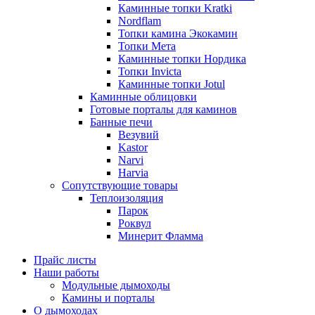
Каминные топки Kratki
Nordflam
Топки камина Экокамин
Топки Мета
Каминные топки Нордика
Топки Invicta
Каминные топки Jotul
Каминные облицовки
Готовые порталы для каминов
Банные печи
Везувий
Kastor
Narvi
Harvia
Сопутствующие товары
Теплоизоляция
Парок
Роквул
Минерит Фламма
Прайс листы
Наши работы
Модульные дымоходы
Камины и порталы
О дымоходах