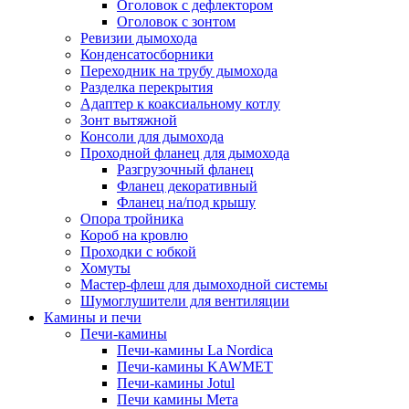
Оголовок с дефлектором
Оголовок с зонтом
Ревизии дымохода
Конденсатосборники
Переходник на трубу дымохода
Разделка перекрытия
Адаптер к коаксиальному котлу
Зонт вытяжной
Консоли для дымохода
Проходной фланец для дымохода
Разгрузочный фланец
Фланец декоративный
Фланец на/под крышу
Опора тройника
Короб на кровлю
Проходки с юбкой
Хомуты
Мастер-флеш для дымоходной системы
Шумоглушители для вентиляции
Камины и печи
Печи-камины
Печи-камины La Nordica
Печи-камины KAWMET
Печи-камины Jotul
Печи камины Мета