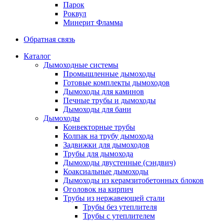
Парок
Роквул
Минерит Фламма
Обратная связь
Каталог
Дымоходные системы
Промышленные дымоходы
Готовые комплекты дымоходов
Дымоходы для каминов
Печные трубы и дымоходы
Дымоходы для бани
Дымоходы
Конвекторные трубы
Колпак на трубу дымохода
Задвижки для дымоходов
Трубы для дымохода
Дымоходы двустенные (сэндвич)
Коаксиальные дымоходы
Дымоходы из керамзитобетонных блоков
Оголовок на кирпич
Трубы из нержавеющей стали
Трубы без утеплителя
Трубы с утеплителем