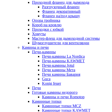
Проходной фланец для дымохода
Разгрузочный фланец
Фланец декоративный
Фланец на/под крышу
Опора тройника
Короб на кровлю
Проходки с юбкой
Хомуты
Мастер-флеш для дымоходной системы
Шумоглушители для вентиляции
Камины и печи
Печи-камины
Печи-камины La Nordica
Печи-камины KAWMET
Печи-камины Jotul
Печи камины Мета
Печи камины Бавария
Guca
Konig feuer
Печи
Готовые камины недорого
Камины и печи Romotop
Каминные топки
Каминные топки MCZ
Каминные топки KAWMET