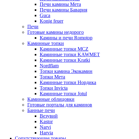
Печи камины Мета
Печи камины Бавария
Guca
Konig feuer
Печи
Готовые камины недорого
Камины и печи Romotop
Каминные топки
Каминные топки MCZ
Каминные топки KAWMET
Каминные топки Kratki
Nordflam
Топки камина Экокамин
Топки Мета
Каминные топки Нордика
Топки Invicta
Каминные топки Jotul
Каминные облицовки
Готовые порталы для каминов
Банные печи
Везувий
Kastor
Narvi
Harvia
Сопутствующие товары