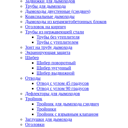
Задвижки для дымоходов
Трубы для дымохода
Дымоходы двустенные (сэндвич)
Коаксиальные дымоходы
Дымоходы из керамзитобетонных блоков
Оголовок на кирпич
Трубы из нержавеющей стали
Трубы без утеплителя
Трубы с утеплителем
Зонт на трубу дымохода
Экранирующая защита
Шибер
Шибер поворотный
Шибер чугунный
Шибер выдвижной
Отводы
Отвод с углом 45 градусов
Отвод с углом 90 градусов
Дефлекторы для дымоходов
Тройник
Тройник для дымохода сэндвич
Тройники
Тройник с взрывным клапаном
Заглушки для дымохода
Оголовки