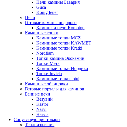
Печи камины Бавария
Guca
Konig feuer
Печи
Готовые камины недорого
Камины и печи Romotop
Каминные топки
Каминные топки MCZ
Каминные топки KAWMET
Каминные топки Kratki
Nordflam
Топки камина Экокамин
Топки Мета
Каминные топки Нордика
Топки Invicta
Каминные топки Jotul
Каминные облицовки
Готовые порталы для каминов
Банные печи
Везувий
Kastor
Narvi
Harvia
Сопутствующие товары
Теплоизоляция