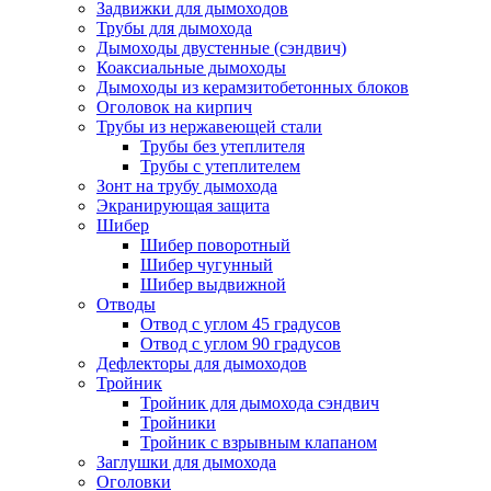
Задвижки для дымоходов
Трубы для дымохода
Дымоходы двустенные (сэндвич)
Коаксиальные дымоходы
Дымоходы из керамзитобетонных блоков
Оголовок на кирпич
Трубы из нержавеющей стали
Трубы без утеплителя
Трубы с утеплителем
Зонт на трубу дымохода
Экранирующая защита
Шибер
Шибер поворотный
Шибер чугунный
Шибер выдвижной
Отводы
Отвод с углом 45 градусов
Отвод с углом 90 градусов
Дефлекторы для дымоходов
Тройник
Тройник для дымохода сэндвич
Тройники
Тройник с взрывным клапаном
Заглушки для дымохода
Оголовки