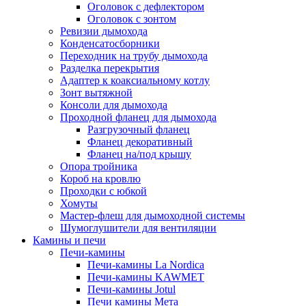
Оголовок с дефлектором
Оголовок с зонтом
Ревизии дымохода
Конденсатосборники
Переходник на трубу дымохода
Разделка перекрытия
Адаптер к коаксиальному котлу
Зонт вытяжной
Консоли для дымохода
Проходной фланец для дымохода
Разгрузочный фланец
Фланец декоративный
Фланец на/под крышу
Опора тройника
Короб на кровлю
Проходки с юбкой
Хомуты
Мастер-флеш для дымоходной системы
Шумоглушители для вентиляции
Камины и печи
Печи-камины
Печи-камины La Nordica
Печи-камины KAWMET
Печи-камины Jotul
Печи камины Мета