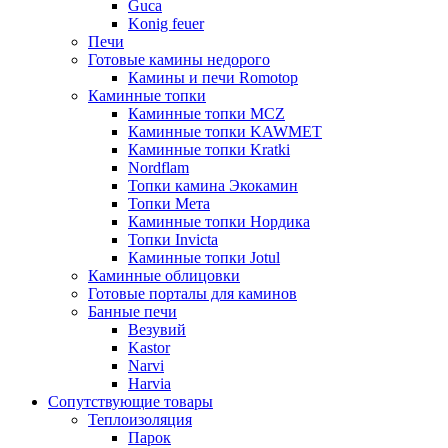
Guca
Konig feuer
Печи
Готовые камины недорого
Камины и печи Romotop
Каминные топки
Каминные топки MCZ
Каминные топки KAWMET
Каминные топки Kratki
Nordflam
Топки камина Экокамин
Топки Мета
Каминные топки Нордика
Топки Invicta
Каминные топки Jotul
Каминные облицовки
Готовые порталы для каминов
Банные печи
Везувий
Kastor
Narvi
Harvia
Сопутствующие товары
Теплоизоляция
Парок