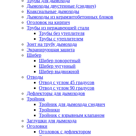
Трубы для дымохода
Дымоходы двустенные (сэндвич)
Коаксиальные дымоходы
Дымоходы из керамзитобетонных блоков
Оголовок на кирпич
Трубы из нержавеющей стали
Трубы без утеплителя
Трубы с утеплителем
Зонт на трубу дымохода
Экранирующая защита
Шибер
Шибер поворотный
Шибер чугунный
Шибер выдвижной
Отводы
Отвод с углом 45 градусов
Отвод с углом 90 градусов
Дефлекторы для дымоходов
Тройник
Тройник для дымохода сэндвич
Тройники
Тройник с взрывным клапаном
Заглушки для дымохода
Оголовки
Оголовок с дефлектором