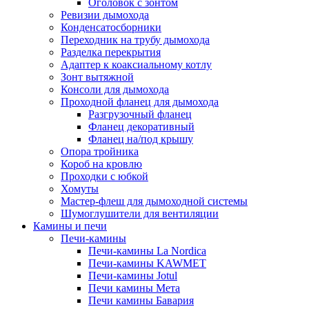
Оголовок с зонтом
Ревизии дымохода
Конденсатосборники
Переходник на трубу дымохода
Разделка перекрытия
Адаптер к коаксиальному котлу
Зонт вытяжной
Консоли для дымохода
Проходной фланец для дымохода
Разгрузочный фланец
Фланец декоративный
Фланец на/под крышу
Опора тройника
Короб на кровлю
Проходки с юбкой
Хомуты
Мастер-флеш для дымоходной системы
Шумоглушители для вентиляции
Камины и печи
Печи-камины
Печи-камины La Nordica
Печи-камины KAWMET
Печи-камины Jotul
Печи камины Мета
Печи камины Бавария