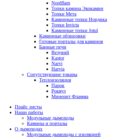
Nordflam
Топки камина Экокамин
Топки Мета
Каминные топки Нордика
Топки Invicta
Каминные топки Jotul
Каминные облицовки
Готовые порталы для каминов
Банные печи
Везувий
Kastor
Narvi
Harvia
Сопутствующие товары
Теплоизоляция
Парок
Роквул
Минерит Фламма
Прайс листы
Наши работы
Модульные дымоходы
Камины и порталы
О дымоходах
Модульные дымоходы с изоляцией