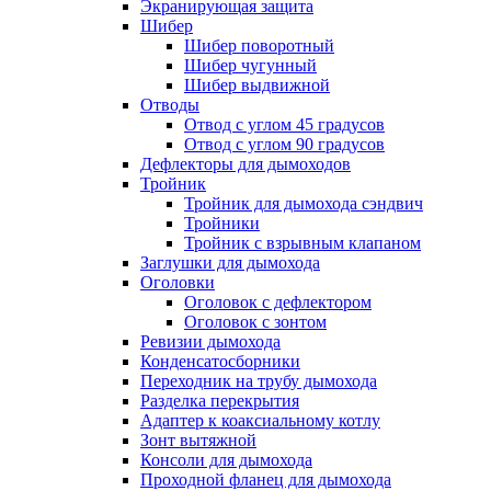
Экранирующая защита
Шибер
Шибер поворотный
Шибер чугунный
Шибер выдвижной
Отводы
Отвод с углом 45 градусов
Отвод с углом 90 градусов
Дефлекторы для дымоходов
Тройник
Тройник для дымохода сэндвич
Тройники
Тройник с взрывным клапаном
Заглушки для дымохода
Оголовки
Оголовок с дефлектором
Оголовок с зонтом
Ревизии дымохода
Конденсатосборники
Переходник на трубу дымохода
Разделка перекрытия
Адаптер к коаксиальному котлу
Зонт вытяжной
Консоли для дымохода
Проходной фланец для дымохода