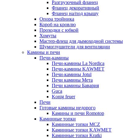
Разгрузочный фланец
Фланец декоративный
Фланец на/под крышу
Опора тройника
Короб на кровлю
Проходки с юбкой
Хомуты
Мастер-флеш для дымоходной системы
Шумоглушители для вентиляции
Камины и печи
Печи-камины
Печи-камины La Nordica
Печи-камины KAWMET
Печи-камины Jotul
Печи камины Мета
Печи камины Бавария
Guca
Konig feuer
Печи
Готовые камины недорого
Камины и печи Romotop
Каминные топки
Каминные топки MCZ
Каминные топки KAWMET
Каминные топки Kratki