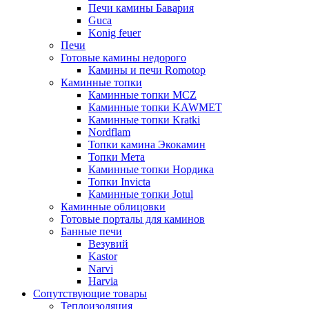
Печи камины Бавария
Guca
Konig feuer
Печи
Готовые камины недорого
Камины и печи Romotop
Каминные топки
Каминные топки MCZ
Каминные топки KAWMET
Каминные топки Kratki
Nordflam
Топки камина Экокамин
Топки Мета
Каминные топки Нордика
Топки Invicta
Каминные топки Jotul
Каминные облицовки
Готовые порталы для каминов
Банные печи
Везувий
Kastor
Narvi
Harvia
Сопутствующие товары
Теплоизоляция