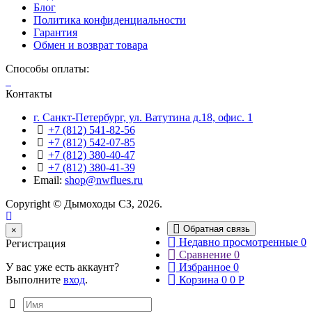
Блог
Политика конфиденциальности
Гарантия
Обмен и возврат товара
Способы оплаты:
Контакты
г. Санкт-Петербург, ул. Ватутина д.18, офис. 1
+7 (812) 541-82-56
+7 (812) 542-07-85
+7 (812) 380-40-47
+7 (812) 380-41-39
Email:
shop@nwflues.ru
Copyright © Дымоходы СЗ, 2026.
Обратная связь
Close
×
Недавно просмотренные
0
Регистрация
Сравнение
0
У вас уже есть аккаунт?
Избранное
0
Выполните
вход
.
Корзина
0
0
Р