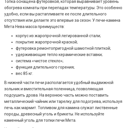
Топка оснащена футеровкой, которая выравнивает уровень
обогрева комнаты при перепадах температуры. Это особенно
удобно, если вы растапливаете ее после длительного
отсутствия или делаете это впервые за сезон. У печи-камина
Мета Нева масса преимуществ:
корпус из жаропрочной легированной стали;
покрытие жаропрочной краской;
футеровка ремонтопригодной шамотной плиткой;
удерживающие тепло керамические вставки;
система «чистое стекло»;
функция длительного горения;
вес 85 кг.
В нижней части печи располагается удобный выдвижной
зольник и вместительная поленница, позволяющая
подсушить дрова. На верхнюю часть можно поставить
металлический чайник или тарелку для подогрева, используя
печь как мармит. Топливом для камина служат лиственные
породы, древесный уголь и брикеты. Не используйте
каменный уголь для топки печи Мета.