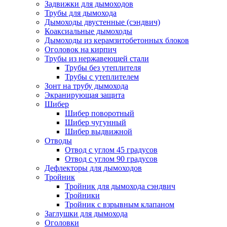
Задвижки для дымоходов
Трубы для дымохода
Дымоходы двустенные (сэндвич)
Коаксиальные дымоходы
Дымоходы из керамзитобетонных блоков
Оголовок на кирпич
Трубы из нержавеющей стали
Трубы без утеплителя
Трубы с утеплителем
Зонт на трубу дымохода
Экранирующая защита
Шибер
Шибер поворотный
Шибер чугунный
Шибер выдвижной
Отводы
Отвод с углом 45 градусов
Отвод с углом 90 градусов
Дефлекторы для дымоходов
Тройник
Тройник для дымохода сэндвич
Тройники
Тройник с взрывным клапаном
Заглушки для дымохода
Оголовки