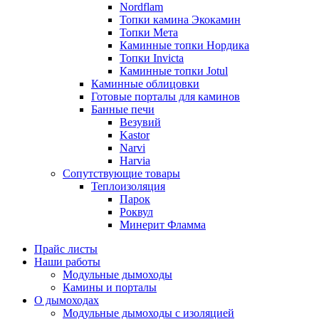
Nordflam
Топки камина Экокамин
Топки Мета
Каминные топки Нордика
Топки Invicta
Каминные топки Jotul
Каминные облицовки
Готовые порталы для каминов
Банные печи
Везувий
Kastor
Narvi
Harvia
Сопутствующие товары
Теплоизоляция
Парок
Роквул
Минерит Фламма
Прайс листы
Наши работы
Модульные дымоходы
Камины и порталы
О дымоходах
Модульные дымоходы с изоляцией