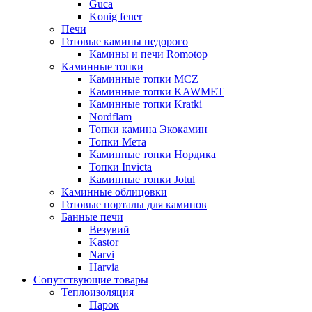
Guca
Konig feuer
Печи
Готовые камины недорого
Камины и печи Romotop
Каминные топки
Каминные топки MCZ
Каминные топки KAWMET
Каминные топки Kratki
Nordflam
Топки камина Экокамин
Топки Мета
Каминные топки Нордика
Топки Invicta
Каминные топки Jotul
Каминные облицовки
Готовые порталы для каминов
Банные печи
Везувий
Kastor
Narvi
Harvia
Сопутствующие товары
Теплоизоляция
Парок