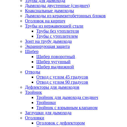
Трубы для дымохода
Дымоходы двустенные (сэндвич)
Коаксиальные дымоходы
Дымоходы из керамзитобетонных блоков
Оголовок на кирпич
Трубы из нержавеющей стали
Трубы без утеплителя
Трубы с утеплителем
Зонт на трубу дымохода
Экранирующая защита
Шибер
Шибер поворотный
Шибер чугунный
Шибер выдвижной
Отводы
Отвод с углом 45 градусов
Отвод с углом 90 градусов
Дефлекторы для дымоходов
Тройник
Тройник для дымохода сэндвич
Тройники
Тройник с взрывным клапаном
Заглушки для дымохода
Оголовки
Оголовок с дефлектором