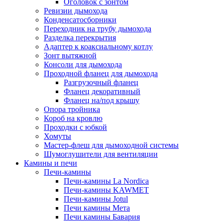
Оголовок с зонтом
Ревизии дымохода
Конденсатосборники
Переходник на трубу дымохода
Разделка перекрытия
Адаптер к коаксиальному котлу
Зонт вытяжной
Консоли для дымохода
Проходной фланец для дымохода
Разгрузочный фланец
Фланец декоративный
Фланец на/под крышу
Опора тройника
Короб на кровлю
Проходки с юбкой
Хомуты
Мастер-флеш для дымоходной системы
Шумоглушители для вентиляции
Камины и печи
Печи-камины
Печи-камины La Nordica
Печи-камины KAWMET
Печи-камины Jotul
Печи камины Мета
Печи камины Бавария