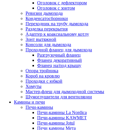
Оголовок с дефлектором
Оголовок с зонтом
Ревизии дымохода
Конденсатосборники
Переходник на трубу дымохода
Разделка перекрытия
Адаптер к коаксиальному котлу
Зонт вытяжной
Консоли для дымохода
Проходной фланец для дымохода
Разгрузочный фланец
Фланец декоративный
Фланец на/под крышу
Опора тройника
Короб на кровлю
Проходки с юбкой
Хомуты
Мастер-флеш для дымоходной системы
Шумоглушители для вентиляции
Камины и печи
Печи-камины
Печи-камины La Nordica
Печи-камины KAWMET
Печи-камины Jotul
Печи камины Мета