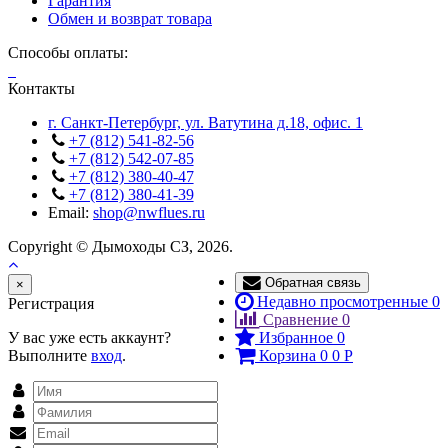
Гарантия
Обмен и возврат товара
Способы оплаты:
Контакты
г. Санкт-Петербург, ул. Ватутина д.18, офис. 1
+7 (812) 541-82-56
+7 (812) 542-07-85
+7 (812) 380-40-47
+7 (812) 380-41-39
Email:
shop@nwflues.ru
Copyright © Дымоходы СЗ, 2026.
Обратная связь
Close
×
Недавно просмотренные
0
Регистрация
Сравнение
0
У вас уже есть аккаунт?
Избранное
0
Выполните
вход
.
Корзина
0
0
Р