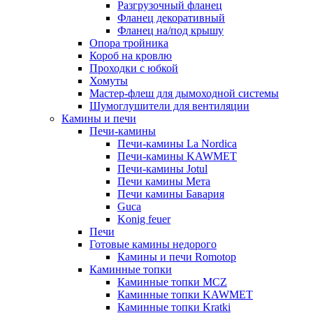
Разгрузочный фланец
Фланец декоративный
Фланец на/под крышу
Опора тройника
Короб на кровлю
Проходки с юбкой
Хомуты
Мастер-флеш для дымоходной системы
Шумоглушители для вентиляции
Камины и печи
Печи-камины
Печи-камины La Nordica
Печи-камины KAWMET
Печи-камины Jotul
Печи камины Мета
Печи камины Бавария
Guca
Konig feuer
Печи
Готовые камины недорого
Камины и печи Romotop
Каминные топки
Каминные топки MCZ
Каминные топки KAWMET
Каминные топки Kratki