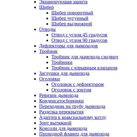
Экранирующая защита
Шибер
Шибер поворотный
Шибер чугунный
Шибер выдвижной
Отводы
Отвод с углом 45 градусов
Отвод с углом 90 градусов
Дефлекторы для дымоходов
Тройник
Тройник для дымохода сэндвич
Тройники
Тройник с взрывным клапаном
Заглушки для дымохода
Оголовки
Оголовок с дефлектором
Оголовок с зонтом
Ревизии дымохода
Конденсатосборники
Переходник на трубу дымохода
Разделка перекрытия
Адаптер к коаксиальному котлу
Зонт вытяжной
Консоли для дымохода
Проходной фланец для дымохода