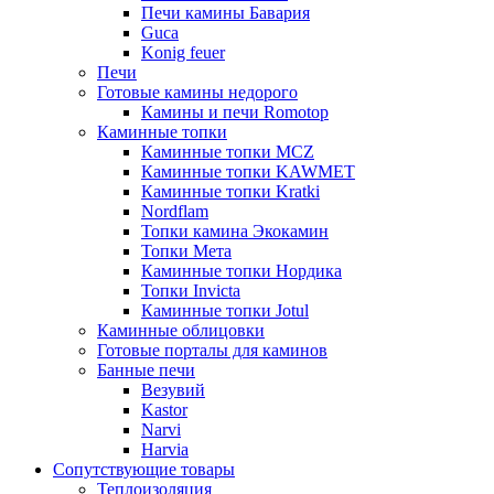
Печи камины Бавария
Guca
Konig feuer
Печи
Готовые камины недорого
Камины и печи Romotop
Каминные топки
Каминные топки MCZ
Каминные топки KAWMET
Каминные топки Kratki
Nordflam
Топки камина Экокамин
Топки Мета
Каминные топки Нордика
Топки Invicta
Каминные топки Jotul
Каминные облицовки
Готовые порталы для каминов
Банные печи
Везувий
Kastor
Narvi
Harvia
Сопутствующие товары
Теплоизоляция