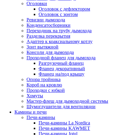
Оголовки
Оголовок с дефлектором
Оголовок с зонтом
Ревизии дымохода
Конденсатосборники
Переходник на трубу дымохода
Разделка перекрытия
Адаптер к коаксиальному котлу
Зонт вытяжной
Консоли для дымохода
Проходной фланец для дымохода
Разгрузочный фланец
Фланец декоративный
Фланец на/под крышу
Опора тройника
Короб на кровлю
Проходки с юбкой
Хомуты
Мастер-флеш для дымоходной системы
Шумоглушители для вентиляции
Камины и печи
Печи-камины
Печи-камины La Nordica
Печи-камины KAWMET
Печи-камины Jotul