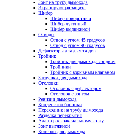
Зонт на трубу дымохода
Экранирующая защита
Шибер
Шибер поворотный
Шибер чугунный
Шибер выдвижной
Отводы
Отвод с углом 45 градусов
Отвод с углом 90 градусов
Дефлекторы для дымоходов
Тройник
Тройник для дымохода сэндвич
Тройники
Тройник с взрывным клапаном
Заглушки для дымохода
Оголовки
Оголовок с дефлектором
Оголовок с зонтом
Ревизии дымохода
Конденсатосборники
Переходник на трубу дымохода
Разделка перекрытия
Адаптер к коаксиальному котлу
Зонт вытяжной
Консоли для дымохода