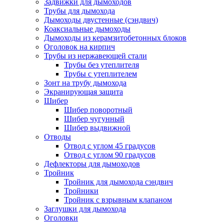
Задвижки для дымоходов
Трубы для дымохода
Дымоходы двустенные (сэндвич)
Коаксиальные дымоходы
Дымоходы из керамзитобетонных блоков
Оголовок на кирпич
Трубы из нержавеющей стали
Трубы без утеплителя
Трубы с утеплителем
Зонт на трубу дымохода
Экранирующая защита
Шибер
Шибер поворотный
Шибер чугунный
Шибер выдвижной
Отводы
Отвод с углом 45 градусов
Отвод с углом 90 градусов
Дефлекторы для дымоходов
Тройник
Тройник для дымохода сэндвич
Тройники
Тройник с взрывным клапаном
Заглушки для дымохода
Оголовки