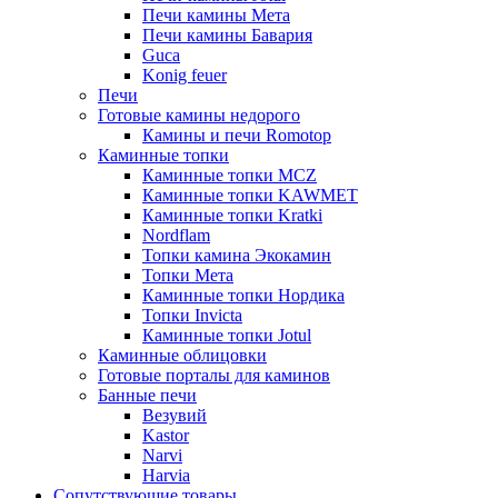
Печи камины Мета
Печи камины Бавария
Guca
Konig feuer
Печи
Готовые камины недорого
Камины и печи Romotop
Каминные топки
Каминные топки MCZ
Каминные топки KAWMET
Каминные топки Kratki
Nordflam
Топки камина Экокамин
Топки Мета
Каминные топки Нордика
Топки Invicta
Каминные топки Jotul
Каминные облицовки
Готовые порталы для каминов
Банные печи
Везувий
Kastor
Narvi
Harvia
Сопутствующие товары