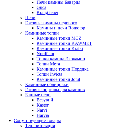
Печи камины Бавария
Guca
Konig feuer
Печи
Готовые камины недорого
Камины и печи Romotop
Каминные топки
Каминные топки MCZ
Каминные топки KAWMET
Каминные топки Kratki
Nordflam
Топки камина Экокамин
Топки Мета
Каминные топки Нордика
Топки Invicta
Каминные топки Jotul
Каминные облицовки
Готовые порталы для каминов
Банные печи
Везувий
Kastor
Narvi
Harvia
Сопутствующие товары
Теплоизоляция