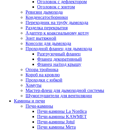
Оголовок с дефлектором
Оголовок с зонтом
Ревизии дымохода
Конденсатосборники
Переходник на трубу дымохода
Разделка перекрытия
Адаптер к коаксиальному котлу
Зонт вытяжной
Консоли для дымохода
Проходной фланец для дымохода
Разгрузочный фланец
Фланец декоративный
Фланец на/под крышу
Опора тройника
Короб на кровлю
Проходки с юбкой
Хомуты
Мастер-флеш для дымоходной системы
Шумоглушители для вентиляции
Камины и печи
Печи-камины
Печи-камины La Nordica
Печи-камины KAWMET
Печи-камины Jotul
Печи камины Мета