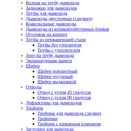
Колпак на трубу дымохода
Задвижки для дымоходов
Трубы для дымохода
Дымоходы двустенные (сэндвич)
Коаксиальные дымоходы
Дымоходы из керамзитобетонных блоков
Оголовок на кирпич
Трубы из нержавеющей стали
Трубы без утеплителя
Трубы с утеплителем
Зонт на трубу дымохода
Экранирующая защита
Шибер
Шибер поворотный
Шибер чугунный
Шибер выдвижной
Отводы
Отвод с углом 45 градусов
Отвод с углом 90 градусов
Дефлекторы для дымоходов
Тройник
Тройник для дымохода сэндвич
Тройники
Тройник с взрывным клапаном
Заглушки для дымохода