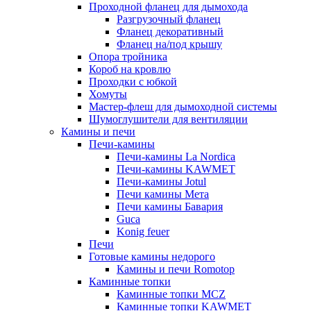
Проходной фланец для дымохода
Разгрузочный фланец
Фланец декоративный
Фланец на/под крышу
Опора тройника
Короб на кровлю
Проходки с юбкой
Хомуты
Мастер-флеш для дымоходной системы
Шумоглушители для вентиляции
Камины и печи
Печи-камины
Печи-камины La Nordica
Печи-камины KAWMET
Печи-камины Jotul
Печи камины Мета
Печи камины Бавария
Guca
Konig feuer
Печи
Готовые камины недорого
Камины и печи Romotop
Каминные топки
Каминные топки MCZ
Каминные топки KAWMET