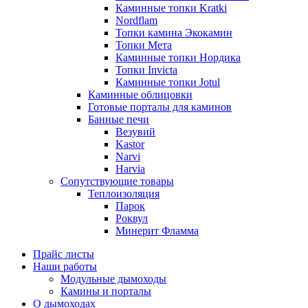
Каминные топки Kratki
Nordflam
Топки камина Экокамин
Топки Мета
Каминные топки Нордика
Топки Invicta
Каминные топки Jotul
Каминные облицовки
Готовые порталы для каминов
Банные печи
Везувий
Kastor
Narvi
Harvia
Сопутствующие товары
Теплоизоляция
Парок
Роквул
Минерит Фламма
Прайс листы
Наши работы
Модульные дымоходы
Камины и порталы
О дымоходах