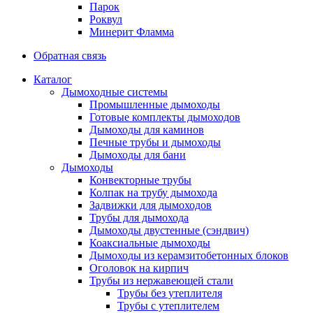
Парок
Роквул
Минерит Фламма
Обратная связь
Каталог
Дымоходные системы
Промышленные дымоходы
Готовые комплекты дымоходов
Дымоходы для каминов
Печные трубы и дымоходы
Дымоходы для бани
Дымоходы
Конвекторные трубы
Колпак на трубу дымохода
Задвижки для дымоходов
Трубы для дымохода
Дымоходы двустенные (сэндвич)
Коаксиальные дымоходы
Дымоходы из керамзитобетонных блоков
Оголовок на кирпич
Трубы из нержавеющей стали
Трубы без утеплителя
Трубы с утеплителем