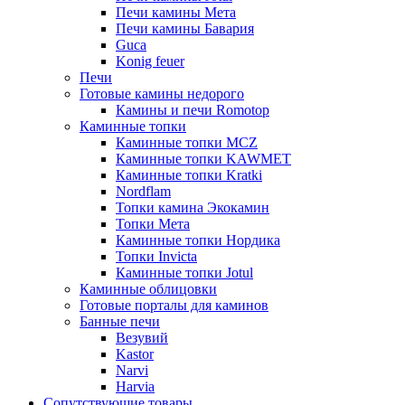
Печи камины Мета
Печи камины Бавария
Guca
Konig feuer
Печи
Готовые камины недорого
Камины и печи Romotop
Каминные топки
Каминные топки MCZ
Каминные топки KAWMET
Каминные топки Kratki
Nordflam
Топки камина Экокамин
Топки Мета
Каминные топки Нордика
Топки Invicta
Каминные топки Jotul
Каминные облицовки
Готовые порталы для каминов
Банные печи
Везувий
Kastor
Narvi
Harvia
Сопутствующие товары