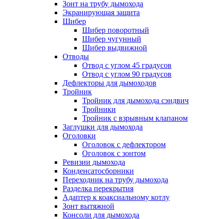
Зонт на трубу дымохода
Экранирующая защита
Шибер
Шибер поворотный
Шибер чугунный
Шибер выдвижной
Отводы
Отвод с углом 45 градусов
Отвод с углом 90 градусов
Дефлекторы для дымоходов
Тройник
Тройник для дымохода сэндвич
Тройники
Тройник с взрывным клапаном
Заглушки для дымохода
Оголовки
Оголовок с дефлектором
Оголовок с зонтом
Ревизии дымохода
Конденсатосборники
Переходник на трубу дымохода
Разделка перекрытия
Адаптер к коаксиальному котлу
Зонт вытяжной
Консоли для дымохода