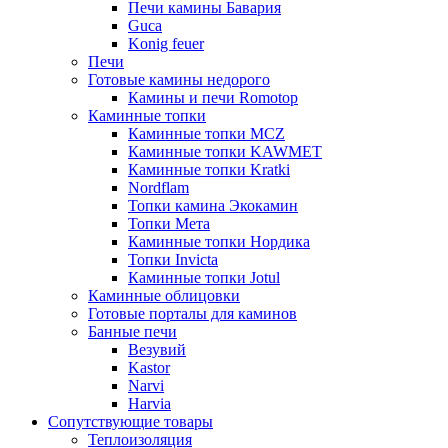
Печи камины Бавария
Guca
Konig feuer
Печи
Готовые камины недорого
Камины и печи Romotop
Каминные топки
Каминные топки MCZ
Каминные топки KAWMET
Каминные топки Kratki
Nordflam
Топки камина Экокамин
Топки Мета
Каминные топки Нордика
Топки Invicta
Каминные топки Jotul
Каминные облицовки
Готовые порталы для каминов
Банные печи
Везувий
Kastor
Narvi
Harvia
Сопутствующие товары
Теплоизоляция