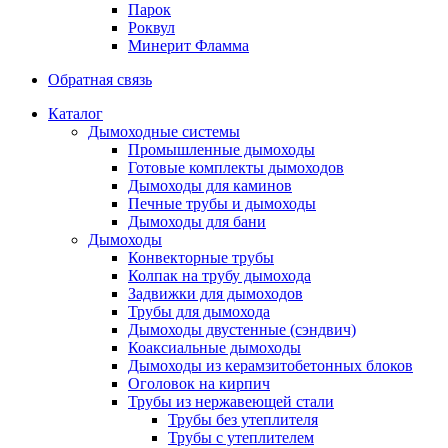
Парок
Роквул
Минерит Фламма
Обратная связь
Каталог
Дымоходные системы
Промышленные дымоходы
Готовые комплекты дымоходов
Дымоходы для каминов
Печные трубы и дымоходы
Дымоходы для бани
Дымоходы
Конвекторные трубы
Колпак на трубу дымохода
Задвижки для дымоходов
Трубы для дымохода
Дымоходы двустенные (сэндвич)
Коаксиальные дымоходы
Дымоходы из керамзитобетонных блоков
Оголовок на кирпич
Трубы из нержавеющей стали
Трубы без утеплителя
Трубы с утеплителем