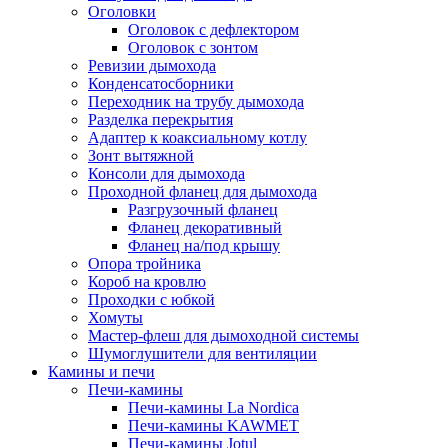
Оголовки
Оголовок с дефлектором
Оголовок с зонтом
Ревизии дымохода
Конденсатосборники
Переходник на трубу дымохода
Разделка перекрытия
Адаптер к коаксиальному котлу
Зонт вытяжной
Консоли для дымохода
Проходной фланец для дымохода
Разгрузочный фланец
Фланец декоративный
Фланец на/под крышу
Опора тройника
Короб на кровлю
Проходки с юбкой
Хомуты
Мастер-флеш для дымоходной системы
Шумоглушители для вентиляции
Камины и печи
Печи-камины
Печи-камины La Nordica
Печи-камины KAWMET
Печи-камины Jotul