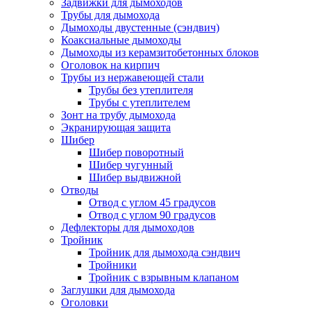
Задвижки для дымоходов
Трубы для дымохода
Дымоходы двустенные (сэндвич)
Коаксиальные дымоходы
Дымоходы из керамзитобетонных блоков
Оголовок на кирпич
Трубы из нержавеющей стали
Трубы без утеплителя
Трубы с утеплителем
Зонт на трубу дымохода
Экранирующая защита
Шибер
Шибер поворотный
Шибер чугунный
Шибер выдвижной
Отводы
Отвод с углом 45 градусов
Отвод с углом 90 градусов
Дефлекторы для дымоходов
Тройник
Тройник для дымохода сэндвич
Тройники
Тройник с взрывным клапаном
Заглушки для дымохода
Оголовки