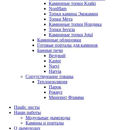
Каминные топки Kratki
Nordflam
Топки камина Экокамин
Топки Мета
Каминные топки Нордика
Топки Invicta
Каминные топки Jotul
Каминные облицовки
Готовые порталы для каминов
Банные печи
Везувий
Kastor
Narvi
Harvia
Сопутствующие товары
Теплоизоляция
Парок
Роквул
Минерит Фламма
Прайс листы
Наши работы
Модульные дымоходы
Камины и порталы
О дымоходах