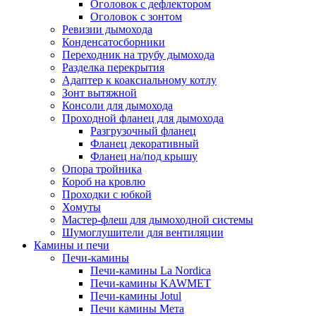
Оголовок с дефлектором
Оголовок с зонтом
Ревизии дымохода
Конденсатосборники
Переходник на трубу дымохода
Разделка перекрытия
Адаптер к коаксиальному котлу
Зонт вытяжной
Консоли для дымохода
Проходной фланец для дымохода
Разгрузочный фланец
Фланец декоративный
Фланец на/под крышу
Опора тройника
Короб на кровлю
Проходки с юбкой
Хомуты
Мастер-флеш для дымоходной системы
Шумоглушители для вентиляции
Камины и печи
Печи-камины
Печи-камины La Nordica
Печи-камины KAWMET
Печи-камины Jotul
Печи камины Мета