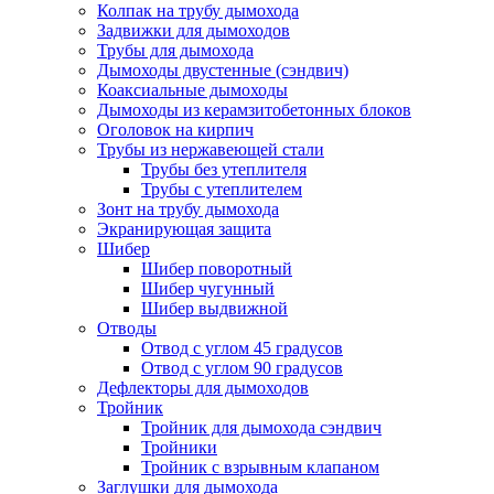
Колпак на трубу дымохода
Задвижки для дымоходов
Трубы для дымохода
Дымоходы двустенные (сэндвич)
Коаксиальные дымоходы
Дымоходы из керамзитобетонных блоков
Оголовок на кирпич
Трубы из нержавеющей стали
Трубы без утеплителя
Трубы с утеплителем
Зонт на трубу дымохода
Экранирующая защита
Шибер
Шибер поворотный
Шибер чугунный
Шибер выдвижной
Отводы
Отвод с углом 45 градусов
Отвод с углом 90 градусов
Дефлекторы для дымоходов
Тройник
Тройник для дымохода сэндвич
Тройники
Тройник с взрывным клапаном
Заглушки для дымохода