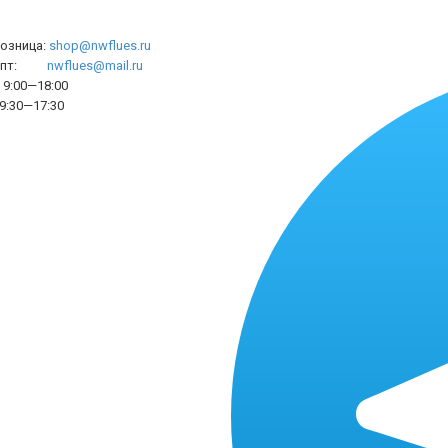
розница:
shop@nwflues.ru
l опт:
nwflues@mail.ru
9:00—18:00
9:30—17:30