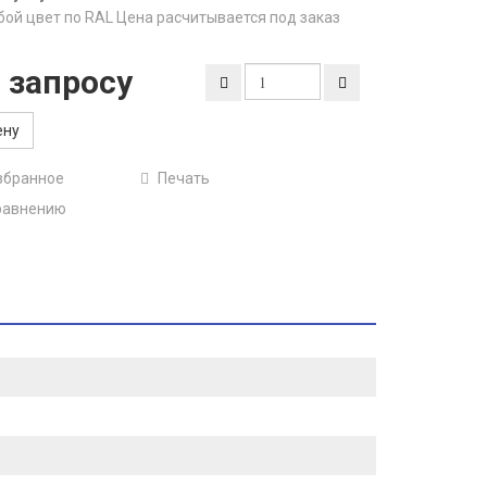
бой цвет по RAL Цена расчитывается под заказ
 запросу
ену
збранное
Печать
равнению