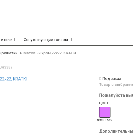
 и печи
Сопутствующие товары
е решетки
Матовый хром,22x22, KRATKI
ID#3389
Под заказ
Товар с выбранны
Пожалуйста выб
цвет:
гранит-хром
Дополнительные