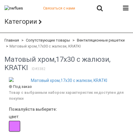
Связаться с нами
+7 (812) 541-82-56
Категории
+7 (812) 542-07-85
+7 (812) 380-40-47
+7 (812) 380-41-39
Главная
Сопутствующие товары
Вентиляционные решетки
Матовый хром,17x30 с жалюзи, KRATKI
Матовый хром,17x30 с жалюзи,
KRATKI
ID#3382
Под заказ
Товар с выбранным набором характеристик недоступен для
покупки
Пожалуйста выберите:
цвет: