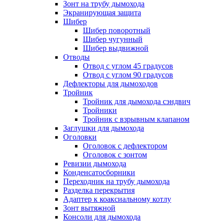
Зонт на трубу дымохода
Экранирующая защита
Шибер
Шибер поворотный
Шибер чугунный
Шибер выдвижной
Отводы
Отвод с углом 45 градусов
Отвод с углом 90 градусов
Дефлекторы для дымоходов
Тройник
Тройник для дымохода сэндвич
Тройники
Тройник с взрывным клапаном
Заглушки для дымохода
Оголовки
Оголовок с дефлектором
Оголовок с зонтом
Ревизии дымохода
Конденсатосборники
Переходник на трубу дымохода
Разделка перекрытия
Адаптер к коаксиальному котлу
Зонт вытяжной
Консоли для дымохода