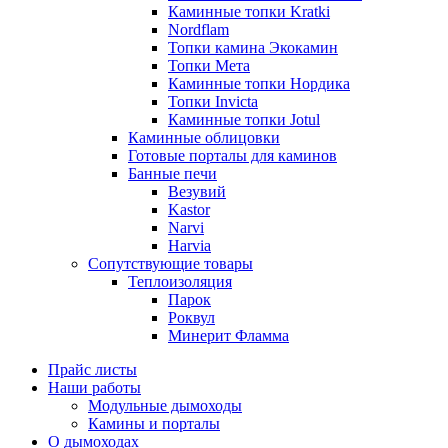
Каминные топки Kratki
Nordflam
Топки камина Экокамин
Топки Мета
Каминные топки Нордика
Топки Invicta
Каминные топки Jotul
Каминные облицовки
Готовые порталы для каминов
Банные печи
Везувий
Kastor
Narvi
Harvia
Сопутствующие товары
Теплоизоляция
Парок
Роквул
Минерит Фламма
Прайс листы
Наши работы
Модульные дымоходы
Камины и порталы
О дымоходах