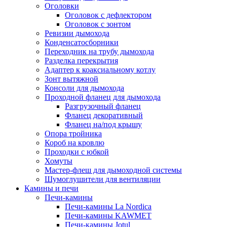
Оголовки
Оголовок с дефлектором
Оголовок с зонтом
Ревизии дымохода
Конденсатосборники
Переходник на трубу дымохода
Разделка перекрытия
Адаптер к коаксиальному котлу
Зонт вытяжной
Консоли для дымохода
Проходной фланец для дымохода
Разгрузочный фланец
Фланец декоративный
Фланец на/под крышу
Опора тройника
Короб на кровлю
Проходки с юбкой
Хомуты
Мастер-флеш для дымоходной системы
Шумоглушители для вентиляции
Камины и печи
Печи-камины
Печи-камины La Nordica
Печи-камины KAWMET
Печи-камины Jotul