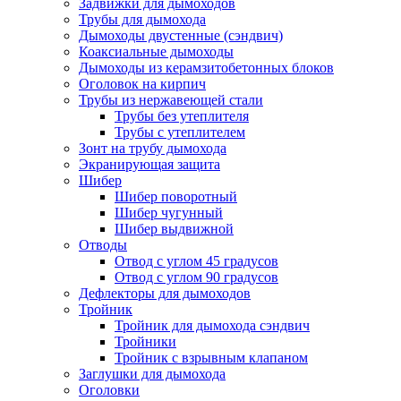
Задвижки для дымоходов
Трубы для дымохода
Дымоходы двустенные (сэндвич)
Коаксиальные дымоходы
Дымоходы из керамзитобетонных блоков
Оголовок на кирпич
Трубы из нержавеющей стали
Трубы без утеплителя
Трубы с утеплителем
Зонт на трубу дымохода
Экранирующая защита
Шибер
Шибер поворотный
Шибер чугунный
Шибер выдвижной
Отводы
Отвод с углом 45 градусов
Отвод с углом 90 градусов
Дефлекторы для дымоходов
Тройник
Тройник для дымохода сэндвич
Тройники
Тройник с взрывным клапаном
Заглушки для дымохода
Оголовки