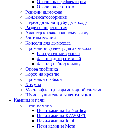
Оголовок с дефлектором
Оголовок с зонтом
Ревизии дымохода
Конденсатосборники
Переходник на трубу дымохода
Разделка перекрытия
Адаптер к коаксиальному котлу
Зонт вытяжной
Консоли для дымохода
Проходной фланец для дымохода
Разгрузочный фланец
Фланец декоративный
Фланец на/под крышу
Опора тройника
Короб на кровлю
Проходки с юбкой
Хомуты
Мастер-флеш для дымоходной системы
Шумоглушители для вентиляции
Камины и печи
Печи-камины
Печи-камины La Nordica
Печи-камины KAWMET
Печи-камины Jotul
Печи камины Мета