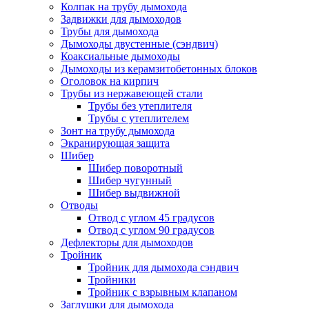
Колпак на трубу дымохода
Задвижки для дымоходов
Трубы для дымохода
Дымоходы двустенные (сэндвич)
Коаксиальные дымоходы
Дымоходы из керамзитобетонных блоков
Оголовок на кирпич
Трубы из нержавеющей стали
Трубы без утеплителя
Трубы с утеплителем
Зонт на трубу дымохода
Экранирующая защита
Шибер
Шибер поворотный
Шибер чугунный
Шибер выдвижной
Отводы
Отвод с углом 45 градусов
Отвод с углом 90 градусов
Дефлекторы для дымоходов
Тройник
Тройник для дымохода сэндвич
Тройники
Тройник с взрывным клапаном
Заглушки для дымохода