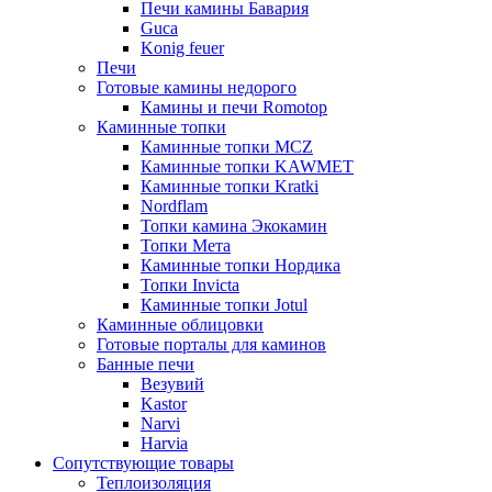
Печи камины Бавария
Guca
Konig feuer
Печи
Готовые камины недорого
Камины и печи Romotop
Каминные топки
Каминные топки MCZ
Каминные топки KAWMET
Каминные топки Kratki
Nordflam
Топки камина Экокамин
Топки Мета
Каминные топки Нордика
Топки Invicta
Каминные топки Jotul
Каминные облицовки
Готовые порталы для каминов
Банные печи
Везувий
Kastor
Narvi
Harvia
Сопутствующие товары
Теплоизоляция