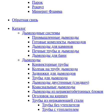
Парок
Роквул
Минерит Фламма
Обратная связь
Каталог
Дымоходные системы
Промышленные дымоходы
Готовые комплекты дымоходов
Дымоходы для каминов
Печные трубы и дымоходы
Дымоходы для бани
Дымоходы
Конвекторные трубы
Колпак на трубу дымохода
Задвижки для дымоходов
Трубы для дымохода
Дымоходы двустенные (сэндвич)
Коаксиальные дымоходы
Дымоходы из керамзитобетонных блоков
Оголовок на кирпич
Трубы из нержавеющей стали
Трубы без утеплителя
Трубы с утеплителем