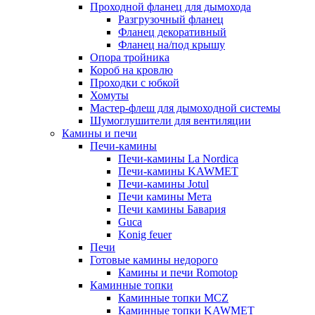
Проходной фланец для дымохода
Разгрузочный фланец
Фланец декоративный
Фланец на/под крышу
Опора тройника
Короб на кровлю
Проходки с юбкой
Хомуты
Мастер-флеш для дымоходной системы
Шумоглушители для вентиляции
Камины и печи
Печи-камины
Печи-камины La Nordica
Печи-камины KAWMET
Печи-камины Jotul
Печи камины Мета
Печи камины Бавария
Guca
Konig feuer
Печи
Готовые камины недорого
Камины и печи Romotop
Каминные топки
Каминные топки MCZ
Каминные топки KAWMET