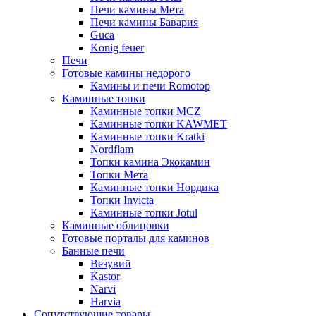
Печи камины Мета
Печи камины Бавария
Guca
Konig feuer
Печи
Готовые камины недорого
Камины и печи Romotop
Каминные топки
Каминные топки MCZ
Каминные топки KAWMET
Каминные топки Kratki
Nordflam
Топки камина Экокамин
Топки Мета
Каминные топки Нордика
Топки Invicta
Каминные топки Jotul
Каминные облицовки
Готовые порталы для каминов
Банные печи
Везувий
Kastor
Narvi
Harvia
Сопутствующие товары