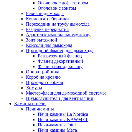
Оголовок с дефлектором
Оголовок с зонтом
Ревизии дымохода
Конденсатосборники
Переходник на трубу дымохода
Разделка перекрытия
Адаптер к коаксиальному котлу
Зонт вытяжной
Консоли для дымохода
Проходной фланец для дымохода
Разгрузочный фланец
Фланец декоративный
Фланец на/под крышу
Опора тройника
Короб на кровлю
Проходки с юбкой
Хомуты
Мастер-флеш для дымоходной системы
Шумоглушители для вентиляции
Камины и печи
Печи-камины
Печи-камины La Nordica
Печи-камины KAWMET
Печи-камины Jotul
Печи камины Мета