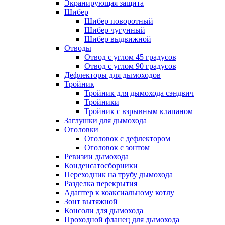
Экранирующая защита
Шибер
Шибер поворотный
Шибер чугунный
Шибер выдвижной
Отводы
Отвод с углом 45 градусов
Отвод с углом 90 градусов
Дефлекторы для дымоходов
Тройник
Тройник для дымохода сэндвич
Тройники
Тройник с взрывным клапаном
Заглушки для дымохода
Оголовки
Оголовок с дефлектором
Оголовок с зонтом
Ревизии дымохода
Конденсатосборники
Переходник на трубу дымохода
Разделка перекрытия
Адаптер к коаксиальному котлу
Зонт вытяжной
Консоли для дымохода
Проходной фланец для дымохода