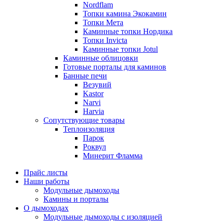
Nordflam
Топки камина Экокамин
Топки Мета
Каминные топки Нордика
Топки Invicta
Каминные топки Jotul
Каминные облицовки
Готовые порталы для каминов
Банные печи
Везувий
Kastor
Narvi
Harvia
Сопутствующие товары
Теплоизоляция
Парок
Роквул
Минерит Фламма
Прайс листы
Наши работы
Модульные дымоходы
Камины и порталы
О дымоходах
Модульные дымоходы с изоляцией