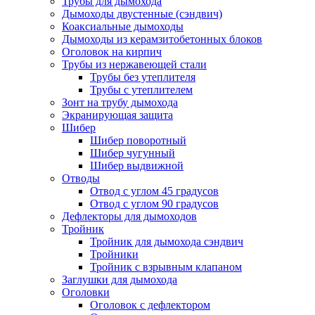
Трубы для дымохода
Дымоходы двустенные (сэндвич)
Коаксиальные дымоходы
Дымоходы из керамзитобетонных блоков
Оголовок на кирпич
Трубы из нержавеющей стали
Трубы без утеплителя
Трубы с утеплителем
Зонт на трубу дымохода
Экранирующая защита
Шибер
Шибер поворотный
Шибер чугунный
Шибер выдвижной
Отводы
Отвод с углом 45 градусов
Отвод с углом 90 градусов
Дефлекторы для дымоходов
Тройник
Тройник для дымохода сэндвич
Тройники
Тройник с взрывным клапаном
Заглушки для дымохода
Оголовки
Оголовок с дефлектором