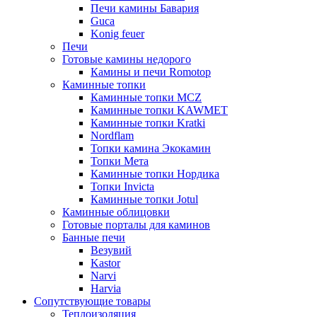
Печи камины Бавария
Guca
Konig feuer
Печи
Готовые камины недорого
Камины и печи Romotop
Каминные топки
Каминные топки MCZ
Каминные топки KAWMET
Каминные топки Kratki
Nordflam
Топки камина Экокамин
Топки Мета
Каминные топки Нордика
Топки Invicta
Каминные топки Jotul
Каминные облицовки
Готовые порталы для каминов
Банные печи
Везувий
Kastor
Narvi
Harvia
Сопутствующие товары
Теплоизоляция