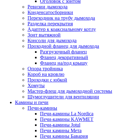
Оголовок с зонтом
Ревизии дымохода
Конденсатосборники
Переходник на трубу дымохода
Разделка перекрытия
Адаптер к коаксиальному котлу
Зонт вытяжной
Консоли для дымохода
Проходной фланец для дымохода
Разгрузочный фланец
Фланец декоративный
Фланец на/под крышу
Опора тройника
Короб на кровлю
Проходки с юбкой
Хомуты
Мастер-флеш для дымоходной системы
Шумоглушители для вентиляции
Камины и печи
Печи-камины
Печи-камины La Nordica
Печи-камины KAWMET
Печи-камины Jotul
Печи камины Мета
Печи камины Бавария