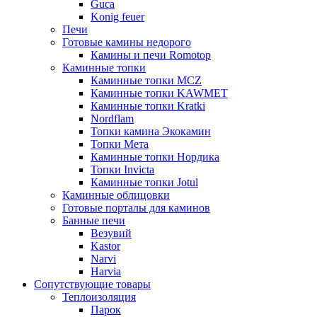
Guca
Konig feuer
Печи
Готовые камины недорого
Камины и печи Romotop
Каминные топки
Каминные топки MCZ
Каминные топки KAWMET
Каминные топки Kratki
Nordflam
Топки камина Экокамин
Топки Мета
Каминные топки Нордика
Топки Invicta
Каминные топки Jotul
Каминные облицовки
Готовые порталы для каминов
Банные печи
Везувий
Kastor
Narvi
Harvia
Сопутствующие товары
Теплоизоляция
Парок