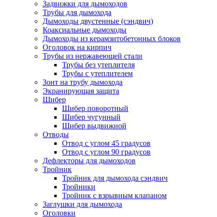
Задвижки для дымоходов
Трубы для дымохода
Дымоходы двустенные (сэндвич)
Коаксиальные дымоходы
Дымоходы из керамзитобетонных блоков
Оголовок на кирпич
Трубы из нержавеющей стали
Трубы без утеплителя
Трубы с утеплителем
Зонт на трубу дымохода
Экранирующая защита
Шибер
Шибер поворотный
Шибер чугунный
Шибер выдвижной
Отводы
Отвод с углом 45 градусов
Отвод с углом 90 градусов
Дефлекторы для дымоходов
Тройник
Тройник для дымохода сэндвич
Тройники
Тройник с взрывным клапаном
Заглушки для дымохода
Оголовки