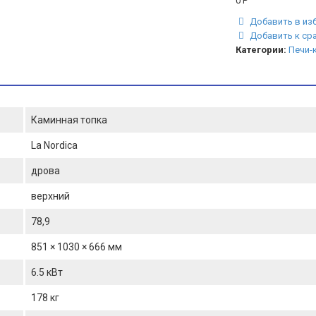
0
Р
Добавить в из
Добавить к ср
Категории:
Печи-
Каминная топка
La Nordica
дрова
верхний
78,9
851 × 1030 × 666 мм
6.5 кВт
178 кг