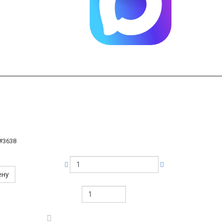
#3638
ену