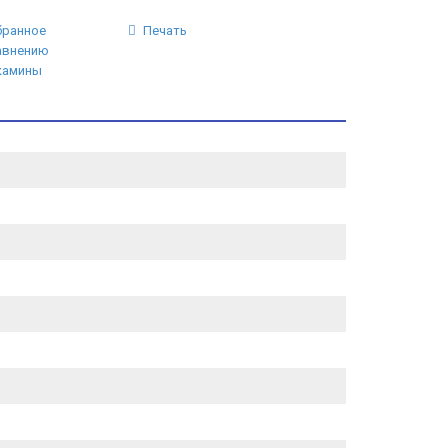
бранное
Печать
авнению
камины