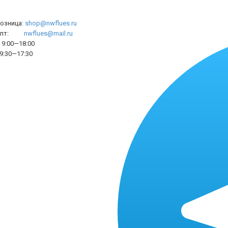
розница:
shop@nwflues.ru
l опт:
nwflues@mail.ru
9:00—18:00
9:30—17:30