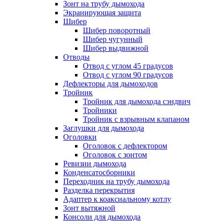
Зонт на трубу дымохода
Экранирующая защита
Шибер
Шибер поворотный
Шибер чугунный
Шибер выдвижной
Отводы
Отвод с углом 45 градусов
Отвод с углом 90 градусов
Дефлекторы для дымоходов
Тройник
Тройник для дымохода сэндвич
Тройники
Тройник с взрывным клапаном
Заглушки для дымохода
Оголовки
Оголовок с дефлектором
Оголовок с зонтом
Ревизии дымохода
Конденсатосборники
Переходник на трубу дымохода
Разделка перекрытия
Адаптер к коаксиальному котлу
Зонт вытяжной
Консоли для дымохода