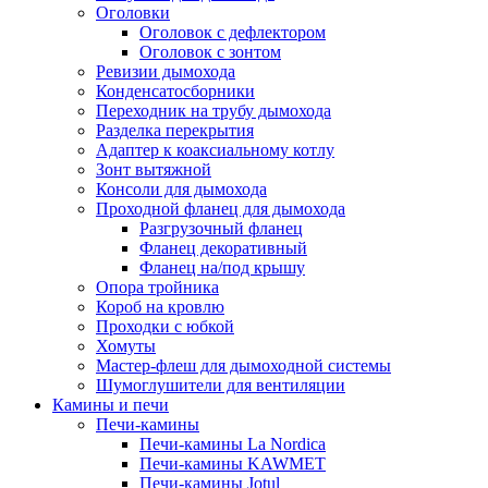
Оголовки
Оголовок с дефлектором
Оголовок с зонтом
Ревизии дымохода
Конденсатосборники
Переходник на трубу дымохода
Разделка перекрытия
Адаптер к коаксиальному котлу
Зонт вытяжной
Консоли для дымохода
Проходной фланец для дымохода
Разгрузочный фланец
Фланец декоративный
Фланец на/под крышу
Опора тройника
Короб на кровлю
Проходки с юбкой
Хомуты
Мастер-флеш для дымоходной системы
Шумоглушители для вентиляции
Камины и печи
Печи-камины
Печи-камины La Nordica
Печи-камины KAWMET
Печи-камины Jotul