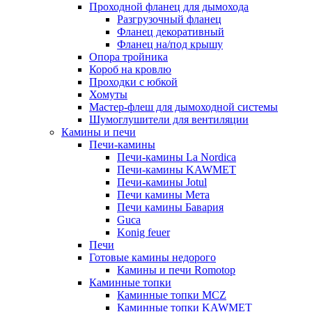
Проходной фланец для дымохода
Разгрузочный фланец
Фланец декоративный
Фланец на/под крышу
Опора тройника
Короб на кровлю
Проходки с юбкой
Хомуты
Мастер-флеш для дымоходной системы
Шумоглушители для вентиляции
Камины и печи
Печи-камины
Печи-камины La Nordica
Печи-камины KAWMET
Печи-камины Jotul
Печи камины Мета
Печи камины Бавария
Guca
Konig feuer
Печи
Готовые камины недорого
Камины и печи Romotop
Каминные топки
Каминные топки MCZ
Каминные топки KAWMET