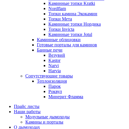
Каминные топки Kratki
Nordflam
Топки камина Экокамин
Топки Мета
Каминные топки Нордика
Топки Invicta
Каминные топки Jotul
Каминные облицовки
Готовые порталы для каминов
Банные печи
Везувий
Kastor
Narvi
Harvia
Сопутствующие товары
Теплоизоляция
Парок
Роквул
Минерит Фламма
Прайс листы
Наши работы
Модульные дымоходы
Камины и порталы
О дымоходах