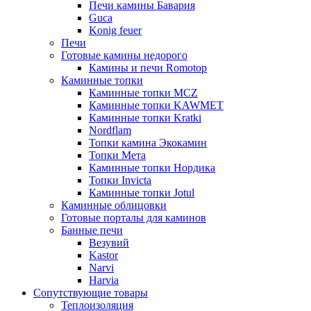
Печи камины Бавария
Guca
Konig feuer
Печи
Готовые камины недорого
Камины и печи Romotop
Каминные топки
Каминные топки MCZ
Каминные топки KAWMET
Каминные топки Kratki
Nordflam
Топки камина Экокамин
Топки Мета
Каминные топки Нордика
Топки Invicta
Каминные топки Jotul
Каминные облицовки
Готовые порталы для каминов
Банные печи
Везувий
Kastor
Narvi
Harvia
Сопутствующие товары
Теплоизоляция