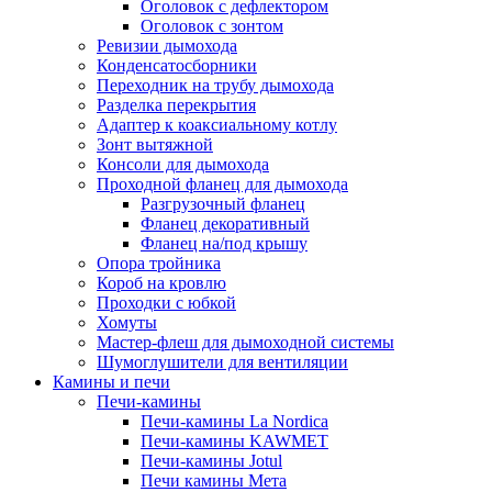
Оголовок с дефлектором
Оголовок с зонтом
Ревизии дымохода
Конденсатосборники
Переходник на трубу дымохода
Разделка перекрытия
Адаптер к коаксиальному котлу
Зонт вытяжной
Консоли для дымохода
Проходной фланец для дымохода
Разгрузочный фланец
Фланец декоративный
Фланец на/под крышу
Опора тройника
Короб на кровлю
Проходки с юбкой
Хомуты
Мастер-флеш для дымоходной системы
Шумоглушители для вентиляции
Камины и печи
Печи-камины
Печи-камины La Nordica
Печи-камины KAWMET
Печи-камины Jotul
Печи камины Мета