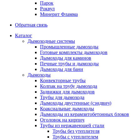
Парок
Роквул
Минерит Фламма
Обратная связь
Каталог
Дымоходные системы
Промышленные дымоходы
Готовые комплекты дымоходов
Дымоходы для каминов
Печные трубы и дымоходы
Дымоходы для бани
Дымоходы
Конвекторные трубы
Колпак на трубу дымохода
Задвижки для дымоходов
Трубы для дымохода
Дымоходы двустенные (сэндвич)
Коаксиальные дымоходы
Дымоходы из керамзитобетонных блоков
Оголовок на кирпич
Трубы из нержавеющей стали
Трубы без утеплителя
Трубы с утеплителем