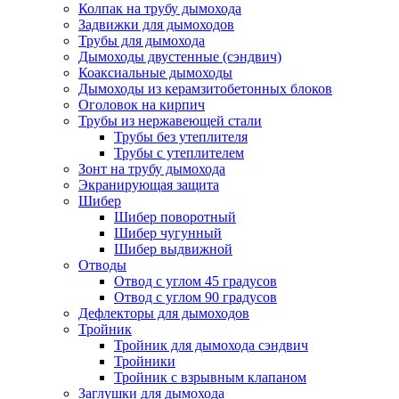
Колпак на трубу дымохода
Задвижки для дымоходов
Трубы для дымохода
Дымоходы двустенные (сэндвич)
Коаксиальные дымоходы
Дымоходы из керамзитобетонных блоков
Оголовок на кирпич
Трубы из нержавеющей стали
Трубы без утеплителя
Трубы с утеплителем
Зонт на трубу дымохода
Экранирующая защита
Шибер
Шибер поворотный
Шибер чугунный
Шибер выдвижной
Отводы
Отвод с углом 45 градусов
Отвод с углом 90 градусов
Дефлекторы для дымоходов
Тройник
Тройник для дымохода сэндвич
Тройники
Тройник с взрывным клапаном
Заглушки для дымохода