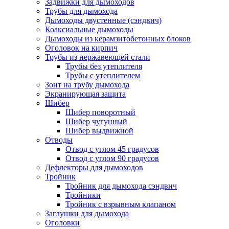
Задвижки для дымоходов
Трубы для дымохода
Дымоходы двустенные (сэндвич)
Коаксиальные дымоходы
Дымоходы из керамзитобетонных блоков
Оголовок на кирпич
Трубы из нержавеющей стали
Трубы без утеплителя
Трубы с утеплителем
Зонт на трубу дымохода
Экранирующая защита
Шибер
Шибер поворотный
Шибер чугунный
Шибер выдвижной
Отводы
Отвод с углом 45 градусов
Отвод с углом 90 градусов
Дефлекторы для дымоходов
Тройник
Тройник для дымохода сэндвич
Тройники
Тройник с взрывным клапаном
Заглушки для дымохода
Оголовки