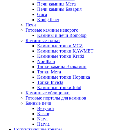
Печи камины Мета
Печи камины Бавария
Guca
Konig feuer
Печи
Готовые камины недорого
Камины и печи Romotop
Каминные топки
Каминные топки MCZ
Каминные топки KAWMET
Каминные топки Kratki
Nordflam
Топки камина Экокамин
Топки Мета
Каминные топки Нордика
Топки Invicta
Каминные топки Jotul
Каминные облицовки
Готовые порталы для каминов
Банные печи
Везувий
Kastor
Narvi
Harvia
Сопутствующие товары