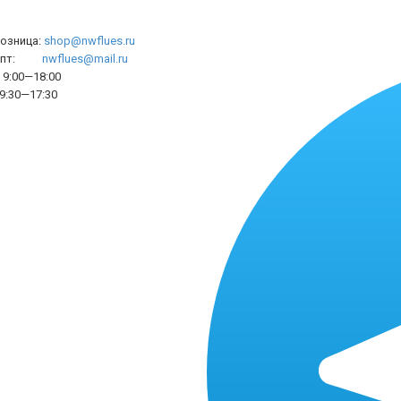
розница:
shop@nwflues.ru
l опт:
nwflues@mail.ru
9:00—18:00
9:30—17:30