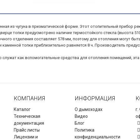
полненная из чугуна в призматической форме. Этот отопительный прибор
дверце топки предусмотрено наличие термостойкого стекла (высота 51
почного отделения составляет 578 мм, поэтому для отопления могут быт
и каменной топки приблизительно равняется 8 ч. Производитель преду
чно служат как вспомогательные средства для отопления помещений, эт
КОМПАНИЯ
ИНФОРМАЦИЯ
К
Каталог
О дымоходах
г.
Техническая
Видео
оф
документация
Блог
Прайс листы
Политика
Лицензии и
конфиденциальности