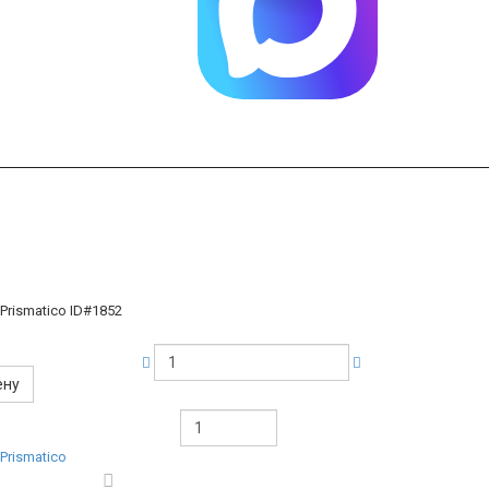
o Prismatico
ID#1852
ену
 Prismatico