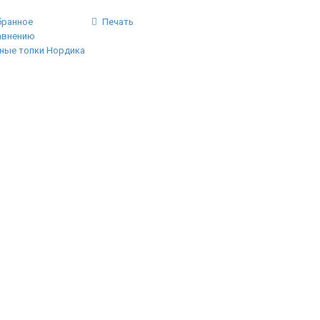
бранное
Печать
авнению
ные топки Нордика