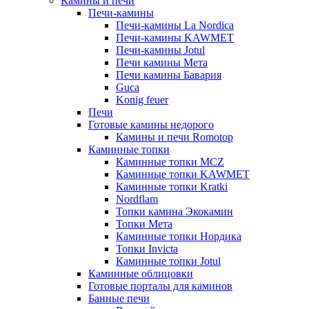
Камины и печи
Печи-камины
Печи-камины La Nordica
Печи-камины KAWMET
Печи-камины Jotul
Печи камины Мета
Печи камины Бавария
Guca
Konig feuer
Печи
Готовые камины недорого
Камины и печи Romotop
Каминные топки
Каминные топки MCZ
Каминные топки KAWMET
Каминные топки Kratki
Nordflam
Топки камина Экокамин
Топки Мета
Каминные топки Нордика
Топки Invicta
Каминные топки Jotul
Каминные облицовки
Готовые порталы для каминов
Банные печи