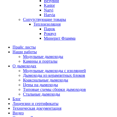
Везувий
Kastor
Narvi
Harvia
Сопутствующие товары
Теплоизоляция
Парок
Роквул
Минерит Фламма
Прайс листы
Наши работы
Модульные дымоходы
Камины и порталы
О дымоходах
Модульные дымоходы с изоляцией
Дымоходы из керамзитных блоков
Коаксиальные дымоходы
Цены на дымоходы
Типовые схемы сборки дымоходов
Стальные дымоходы
Блог
Лицензии и сертификаты
Техническая документация
Видео