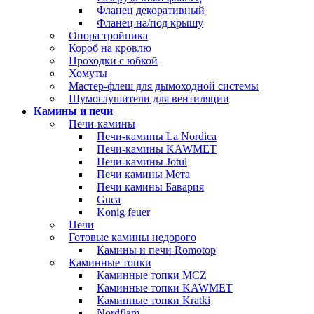
Фланец декоративный
Фланец на/под крышу
Опора тройника
Короб на кровлю
Проходки с юбкой
Хомуты
Мастер-флеш для дымоходной системы
Шумоглушители для вентиляции
Камины и печи
Печи-камины
Печи-камины La Nordica
Печи-камины KAWMET
Печи-камины Jotul
Печи камины Мета
Печи камины Бавария
Guca
Konig feuer
Печи
Готовые камины недорого
Камины и печи Romotop
Каминные топки
Каминные топки MCZ
Каминные топки KAWMET
Каминные топки Kratki
Nordflam