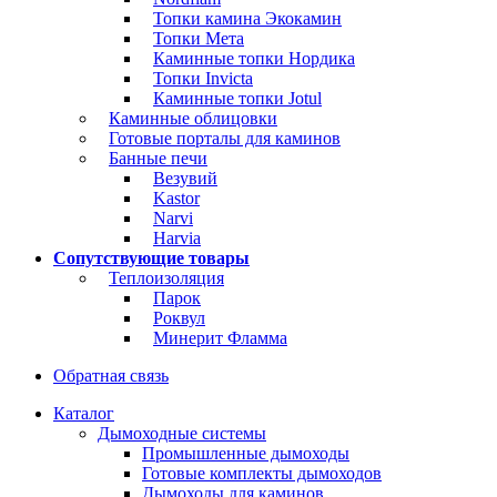
Топки камина Экокамин
Топки Мета
Каминные топки Нордика
Топки Invicta
Каминные топки Jotul
Каминные облицовки
Готовые порталы для каминов
Банные печи
Везувий
Kastor
Narvi
Harvia
Сопутствующие товары
Теплоизоляция
Парок
Роквул
Минерит Фламма
Обратная связь
Каталог
Дымоходные системы
Промышленные дымоходы
Готовые комплекты дымоходов
Дымоходы для каминов