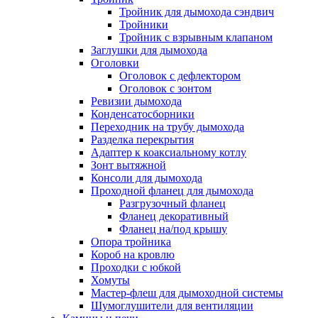
Тройник для дымохода сэндвич
Тройники
Тройник с взрывным клапаном
Заглушки для дымохода
Оголовки
Оголовок с дефлектором
Оголовок с зонтом
Ревизии дымохода
Конденсатосборники
Переходник на трубу дымохода
Разделка перекрытия
Адаптер к коаксиальному котлу
Зонт вытяжной
Консоли для дымохода
Проходной фланец для дымохода
Разгрузочный фланец
Фланец декоративный
Фланец на/под крышу
Опора тройника
Короб на кровлю
Проходки с юбкой
Хомуты
Мастер-флеш для дымоходной системы
Шумоглушители для вентиляции