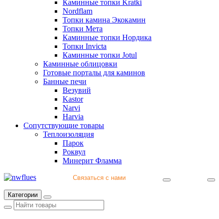
Каминные топки Kratki
Nordflam
Топки камина Экокамин
Топки Мета
Каминные топки Нордика
Топки Invicta
Каминные топки Jotul
Каминные облицовки
Готовые порталы для каминов
Банные печи
Везувий
Kastor
Narvi
Harvia
Сопутствующие товары
Теплоизоляция
Парок
Роквул
Минерит Фламма
Связаться с нами
+7 (812) 541-82-56
Категории
+7 (812) 542-07-85
+7 (812) 380-40-47