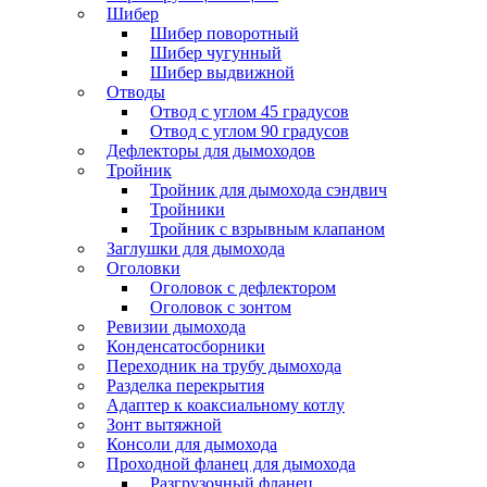
Шибер
Шибер поворотный
Шибер чугунный
Шибер выдвижной
Отводы
Отвод с углом 45 градусов
Отвод с углом 90 градусов
Дефлекторы для дымоходов
Тройник
Тройник для дымохода сэндвич
Тройники
Тройник с взрывным клапаном
Заглушки для дымохода
Оголовки
Оголовок с дефлектором
Оголовок с зонтом
Ревизии дымохода
Конденсатосборники
Переходник на трубу дымохода
Разделка перекрытия
Адаптер к коаксиальному котлу
Зонт вытяжной
Консоли для дымохода
Проходной фланец для дымохода
Разгрузочный фланец