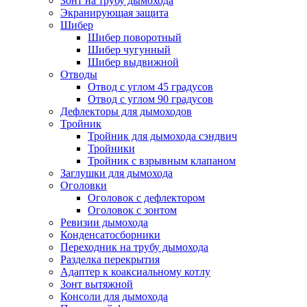
Зонт на трубу дымохода
Экранирующая защита
Шибер
Шибер поворотный
Шибер чугунный
Шибер выдвижной
Отводы
Отвод с углом 45 градусов
Отвод с углом 90 градусов
Дефлекторы для дымоходов
Тройник
Тройник для дымохода сэндвич
Тройники
Тройник с взрывным клапаном
Заглушки для дымохода
Оголовки
Оголовок с дефлектором
Оголовок с зонтом
Ревизии дымохода
Конденсатосборники
Переходник на трубу дымохода
Разделка перекрытия
Адаптер к коаксиальному котлу
Зонт вытяжной
Консоли для дымохода