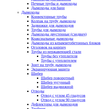
Печные трубы и дымоходы
Дымоходы для бани
Дымоходы
Конвекторные трубы
Колпак на трубу дымохода
Задвижки для дымоходов
Трубы для дымохода
Дымоходы двустенные (сэндвич)
Коаксиальные дымоходы
Дымоходы из керамзитобетонных блоков
Оголовок на кирпич
Трубы из нержавеющей стали
Трубы без утеплителя
Трубы с утеплителем
Зонт на трубу дымохода
Экранирующая защита
Шибер
Шибер поворотный
Шибер чугунный
Шибер выдвижной
Отводы
Отвод с углом 45 градусов
Отвод с углом 90 градусов
Дефлекторы для дымоходов
Тройник