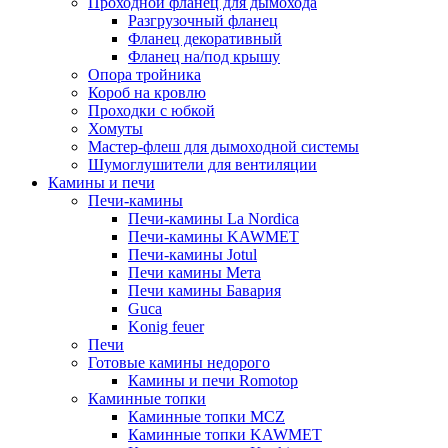
Проходной фланец для дымохода
Разгрузочный фланец
Фланец декоративный
Фланец на/под крышу
Опора тройника
Короб на кровлю
Проходки с юбкой
Хомуты
Мастер-флеш для дымоходной системы
Шумоглушители для вентиляции
Камины и печи
Печи-камины
Печи-камины La Nordica
Печи-камины KAWMET
Печи-камины Jotul
Печи камины Мета
Печи камины Бавария
Guca
Konig feuer
Печи
Готовые камины недорого
Камины и печи Romotop
Каминные топки
Каминные топки MCZ
Каминные топки KAWMET