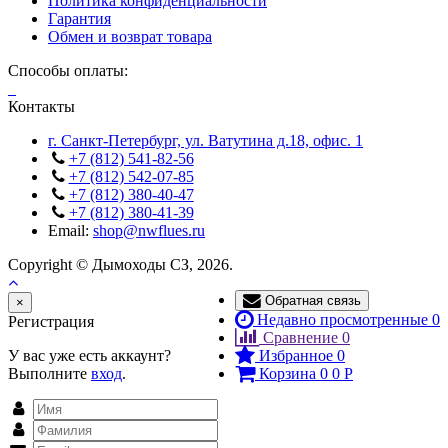
Политика конфиденциальности
Гарантия
Обмен и возврат товара
Способы оплаты:
Контакты
г. Санкт-Петербург, ул. Ватутина д.18, офис. 1
+7 (812) 541-82-56
+7 (812) 542-07-85
+7 (812) 380-40-47
+7 (812) 380-41-39
Email:
shop@nwflues.ru
Copyright © Дымоходы СЗ, 2026.
Обратная связь
Close
×
Недавно просмотренные
0
Регистрация
Сравнение
0
У вас уже есть аккаунт?
Избранное
0
Выполните
вход
.
Корзина
0
0
Р