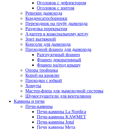
Оголовок с дефлектором
Оголовок с зонтом
Ревизии дымохода
Конденсатосборники
Переходник на трубу дымохода
Разделка перекрытия
Адаптер к коаксиальному котлу
Зонт вытяжной
Консоли для дымохода
Проходной фланец для дымохода
Разгрузочный фланец
Фланец декоративный
Фланец на/под крышу
Опора тройника
Короб на кровлю
Проходки с юбкой
Хомуты
Мастер-флеш для дымоходной системы
Шумоглушители для вентиляции
Камины и печи
Печи-камины
Печи-камины La Nordica
Печи-камины KAWMET
Печи-камины Jotul
Печи камины Мета