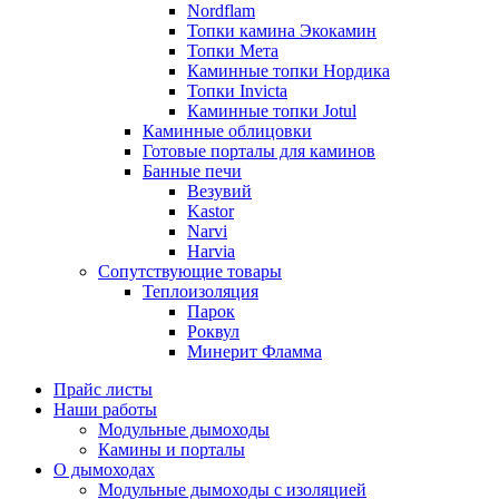
Nordflam
Топки камина Экокамин
Топки Мета
Каминные топки Нордика
Топки Invicta
Каминные топки Jotul
Каминные облицовки
Готовые порталы для каминов
Банные печи
Везувий
Kastor
Narvi
Harvia
Сопутствующие товары
Теплоизоляция
Парок
Роквул
Минерит Фламма
Прайс листы
Наши работы
Модульные дымоходы
Камины и порталы
О дымоходах
Модульные дымоходы с изоляцией