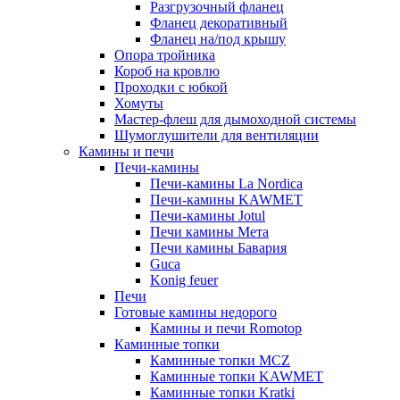
Разгрузочный фланец
Фланец декоративный
Фланец на/под крышу
Опора тройника
Короб на кровлю
Проходки с юбкой
Хомуты
Мастер-флеш для дымоходной системы
Шумоглушители для вентиляции
Камины и печи
Печи-камины
Печи-камины La Nordica
Печи-камины KAWMET
Печи-камины Jotul
Печи камины Мета
Печи камины Бавария
Guca
Konig feuer
Печи
Готовые камины недорого
Камины и печи Romotop
Каминные топки
Каминные топки MCZ
Каминные топки KAWMET
Каминные топки Kratki