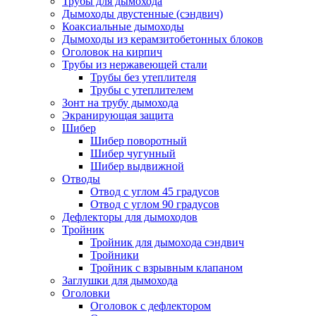
Трубы для дымохода
Дымоходы двустенные (сэндвич)
Коаксиальные дымоходы
Дымоходы из керамзитобетонных блоков
Оголовок на кирпич
Трубы из нержавеющей стали
Трубы без утеплителя
Трубы с утеплителем
Зонт на трубу дымохода
Экранирующая защита
Шибер
Шибер поворотный
Шибер чугунный
Шибер выдвижной
Отводы
Отвод с углом 45 градусов
Отвод с углом 90 градусов
Дефлекторы для дымоходов
Тройник
Тройник для дымохода сэндвич
Тройники
Тройник с взрывным клапаном
Заглушки для дымохода
Оголовки
Оголовок с дефлектором