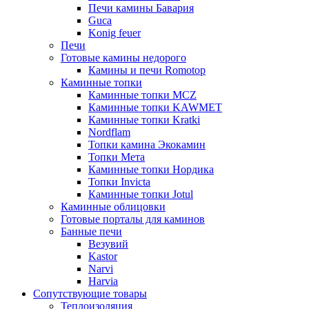
Печи камины Бавария
Guca
Konig feuer
Печи
Готовые камины недорого
Камины и печи Romotop
Каминные топки
Каминные топки MCZ
Каминные топки KAWMET
Каминные топки Kratki
Nordflam
Топки камина Экокамин
Топки Мета
Каминные топки Нордика
Топки Invicta
Каминные топки Jotul
Каминные облицовки
Готовые порталы для каминов
Банные печи
Везувий
Kastor
Narvi
Harvia
Сопутствующие товары
Теплоизоляция