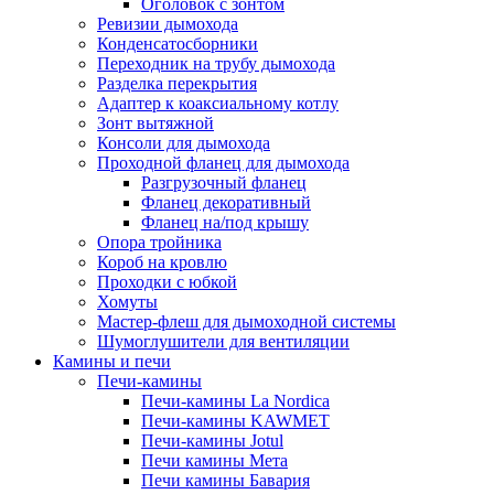
Оголовок с зонтом
Ревизии дымохода
Конденсатосборники
Переходник на трубу дымохода
Разделка перекрытия
Адаптер к коаксиальному котлу
Зонт вытяжной
Консоли для дымохода
Проходной фланец для дымохода
Разгрузочный фланец
Фланец декоративный
Фланец на/под крышу
Опора тройника
Короб на кровлю
Проходки с юбкой
Хомуты
Мастер-флеш для дымоходной системы
Шумоглушители для вентиляции
Камины и печи
Печи-камины
Печи-камины La Nordica
Печи-камины KAWMET
Печи-камины Jotul
Печи камины Мета
Печи камины Бавария