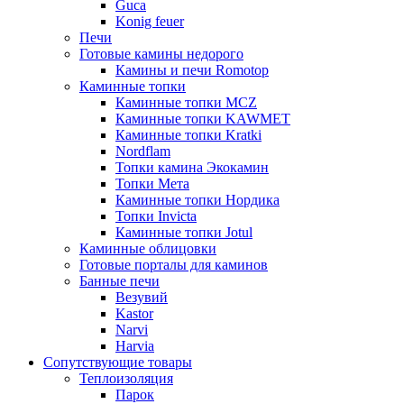
Guca
Konig feuer
Печи
Готовые камины недорого
Камины и печи Romotop
Каминные топки
Каминные топки MCZ
Каминные топки KAWMET
Каминные топки Kratki
Nordflam
Топки камина Экокамин
Топки Мета
Каминные топки Нордика
Топки Invicta
Каминные топки Jotul
Каминные облицовки
Готовые порталы для каминов
Банные печи
Везувий
Kastor
Narvi
Harvia
Сопутствующие товары
Теплоизоляция
Парок