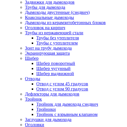
Задвижки для дымоходов
Трубы для дымохода
Дымоходы двустенные (сэндвич)
Коаксиальные дымоходы
Дымоходы из керамзитобетонных блоков
Оголовок на кирпич
Трубы из нержавеющей стали
Трубы без утеплителя
Трубы с утеплителем
Зонт на трубу дымохода
Экранирующая защита
Шибер
Шибер поворотный
Шибер чугунный
Шибер выдвижной
Отводы
Отвод с углом 45 градусов
Отвод с углом 90 градусов
Дефлекторы для дымоходов
Тройник
Тройник для дымохода сэндвич
Тройники
Тройник с взрывным клапаном
Заглушки для дымохода
Оголовки