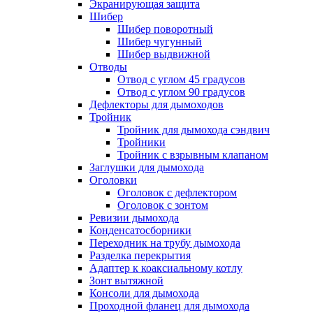
Экранирующая защита
Шибер
Шибер поворотный
Шибер чугунный
Шибер выдвижной
Отводы
Отвод с углом 45 градусов
Отвод с углом 90 градусов
Дефлекторы для дымоходов
Тройник
Тройник для дымохода сэндвич
Тройники
Тройник с взрывным клапаном
Заглушки для дымохода
Оголовки
Оголовок с дефлектором
Оголовок с зонтом
Ревизии дымохода
Конденсатосборники
Переходник на трубу дымохода
Разделка перекрытия
Адаптер к коаксиальному котлу
Зонт вытяжной
Консоли для дымохода
Проходной фланец для дымохода