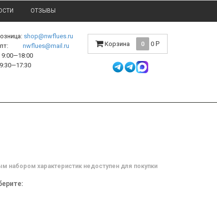
ОСТИ
ОТЗЫВЫ
розница:
shop@nwflues.ru
Корзина
0
0
Р
l опт:
nwflues@mail.ru
9:00—18:00
9:30—17:30
м набором характеристик недоступен для покупки
ерите: