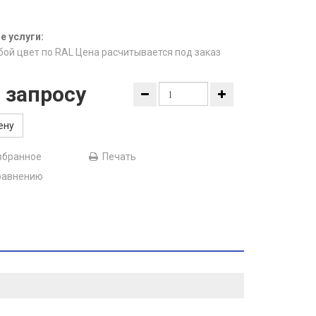
 услуги:
бой цвет по RAL Цена расчитывается под заказ
 запросу
ену
збранное
Печать
равнению