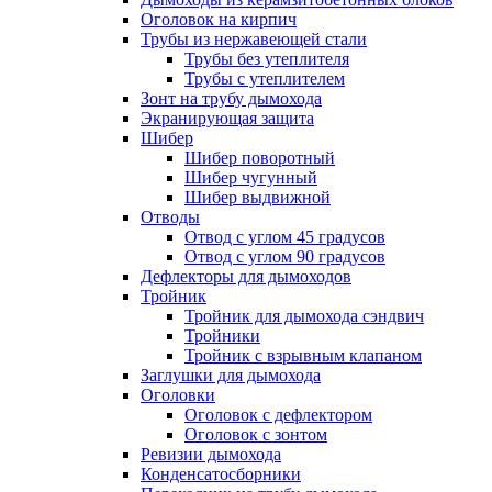
Оголовок на кирпич
Трубы из нержавеющей стали
Трубы без утеплителя
Трубы с утеплителем
Зонт на трубу дымохода
Экранирующая защита
Шибер
Шибер поворотный
Шибер чугунный
Шибер выдвижной
Отводы
Отвод с углом 45 градусов
Отвод с углом 90 градусов
Дефлекторы для дымоходов
Тройник
Тройник для дымохода сэндвич
Тройники
Тройник с взрывным клапаном
Заглушки для дымохода
Оголовки
Оголовок с дефлектором
Оголовок с зонтом
Ревизии дымохода
Конденсатосборники