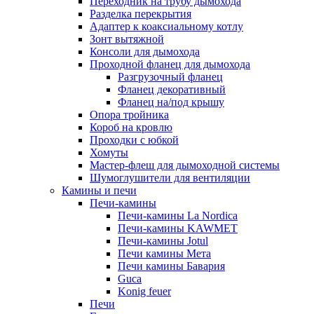
Переходник на трубу дымохода
Разделка перекрытия
Адаптер к коаксиальному котлу
Зонт вытяжной
Консоли для дымохода
Проходной фланец для дымохода
Разгрузочный фланец
Фланец декоративный
Фланец на/под крышу
Опора тройника
Короб на кровлю
Проходки с юбкой
Хомуты
Мастер-флеш для дымоходной системы
Шумоглушители для вентиляции
Камины и печи
Печи-камины
Печи-камины La Nordica
Печи-камины KAWMET
Печи-камины Jotul
Печи камины Мета
Печи камины Бавария
Guca
Konig feuer
Печи