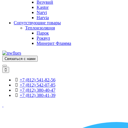
Везувий
Kastor
Narvi
Harvia
Сопутствующие товары
Теплоизоляция
Парок
Роквул
Минерит Фламма
Связаться с нами
+7 (812) 541-82-56
+7 (812) 542-07-85
+7 (812) 380-40-47
+7 (812) 380-41-39