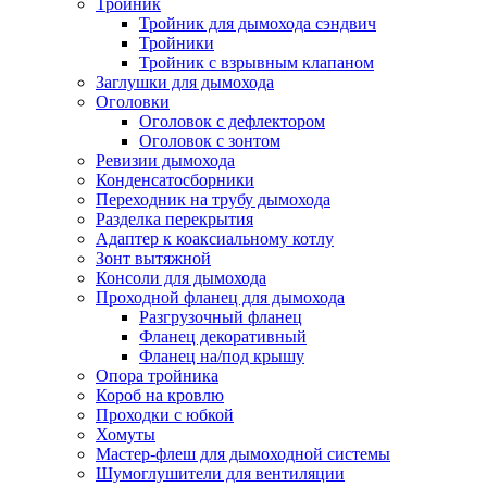
Тройник
Тройник для дымохода сэндвич
Тройники
Тройник с взрывным клапаном
Заглушки для дымохода
Оголовки
Оголовок с дефлектором
Оголовок с зонтом
Ревизии дымохода
Конденсатосборники
Переходник на трубу дымохода
Разделка перекрытия
Адаптер к коаксиальному котлу
Зонт вытяжной
Консоли для дымохода
Проходной фланец для дымохода
Разгрузочный фланец
Фланец декоративный
Фланец на/под крышу
Опора тройника
Короб на кровлю
Проходки с юбкой
Хомуты
Мастер-флеш для дымоходной системы
Шумоглушители для вентиляции