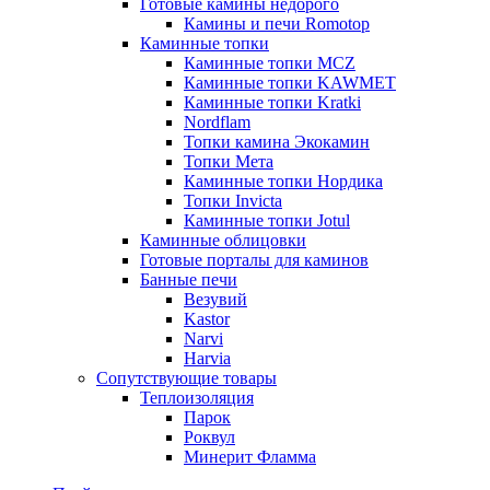
Готовые камины недорого
Камины и печи Romotop
Каминные топки
Каминные топки MCZ
Каминные топки KAWMET
Каминные топки Kratki
Nordflam
Топки камина Экокамин
Топки Мета
Каминные топки Нордика
Топки Invicta
Каминные топки Jotul
Каминные облицовки
Готовые порталы для каминов
Банные печи
Везувий
Kastor
Narvi
Harvia
Сопутствующие товары
Теплоизоляция
Парок
Роквул
Минерит Фламма