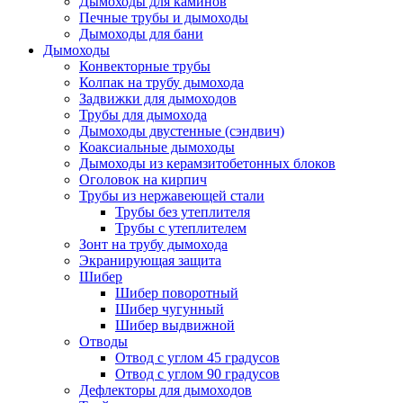
Дымоходы для каминов
Печные трубы и дымоходы
Дымоходы для бани
Дымоходы
Конвекторные трубы
Колпак на трубу дымохода
Задвижки для дымоходов
Трубы для дымохода
Дымоходы двустенные (сэндвич)
Коаксиальные дымоходы
Дымоходы из керамзитобетонных блоков
Оголовок на кирпич
Трубы из нержавеющей стали
Трубы без утеплителя
Трубы с утеплителем
Зонт на трубу дымохода
Экранирующая защита
Шибер
Шибер поворотный
Шибер чугунный
Шибер выдвижной
Отводы
Отвод с углом 45 градусов
Отвод с углом 90 градусов
Дефлекторы для дымоходов