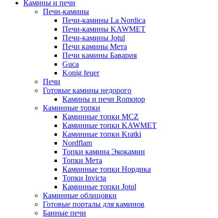
Камины и печи
Печи-камины
Печи-камины La Nordica
Печи-камины KAWMET
Печи-камины Jotul
Печи камины Мета
Печи камины Бавария
Guca
Konig feuer
Печи
Готовые камины недорого
Камины и печи Romotop
Каминные топки
Каминные топки MCZ
Каминные топки KAWMET
Каминные топки Kratki
Nordflam
Топки камина Экокамин
Топки Мета
Каминные топки Нордика
Топки Invicta
Каминные топки Jotul
Каминные облицовки
Готовые порталы для каминов
Банные печи