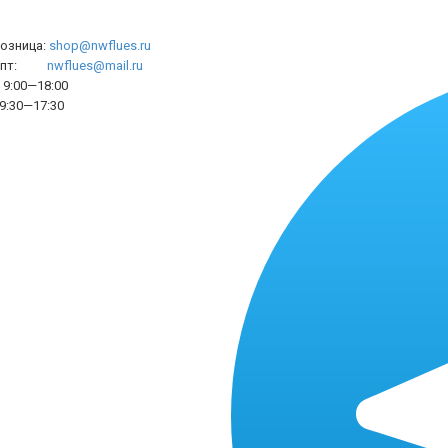
розница:
shop@nwflues.ru
l опт:
nwflues@mail.ru
9:00—18:00
9:30—17:30