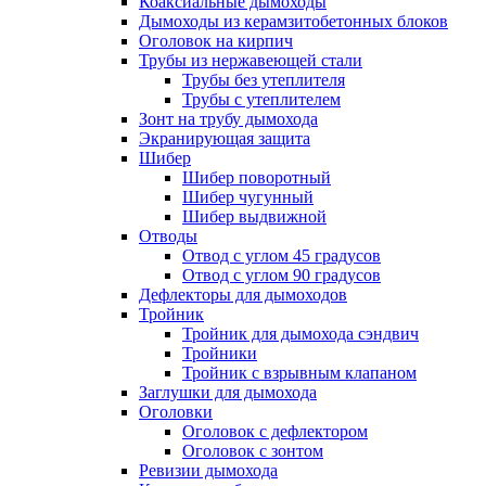
Коаксиальные дымоходы
Дымоходы из керамзитобетонных блоков
Оголовок на кирпич
Трубы из нержавеющей стали
Трубы без утеплителя
Трубы с утеплителем
Зонт на трубу дымохода
Экранирующая защита
Шибер
Шибер поворотный
Шибер чугунный
Шибер выдвижной
Отводы
Отвод с углом 45 градусов
Отвод с углом 90 градусов
Дефлекторы для дымоходов
Тройник
Тройник для дымохода сэндвич
Тройники
Тройник с взрывным клапаном
Заглушки для дымохода
Оголовки
Оголовок с дефлектором
Оголовок с зонтом
Ревизии дымохода