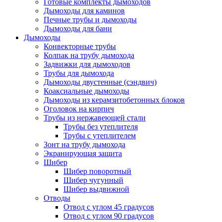
Готовые комплекты дымоходов
Дымоходы для каминов
Печные трубы и дымоходы
Дымоходы для бани
Дымоходы
Конвекторные трубы
Колпак на трубу дымохода
Задвижки для дымоходов
Трубы для дымохода
Дымоходы двустенные (сэндвич)
Коаксиальные дымоходы
Дымоходы из керамзитобетонных блоков
Оголовок на кирпич
Трубы из нержавеющей стали
Трубы без утеплителя
Трубы с утеплителем
Зонт на трубу дымохода
Экранирующая защита
Шибер
Шибер поворотный
Шибер чугунный
Шибер выдвижной
Отводы
Отвод с углом 45 градусов
Отвод с углом 90 градусов