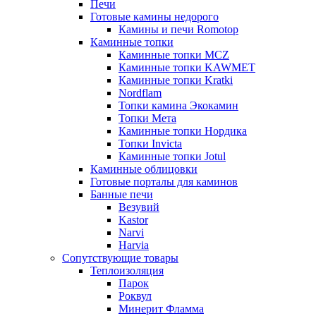
Печи
Готовые камины недорого
Камины и печи Romotop
Каминные топки
Каминные топки MCZ
Каминные топки KAWMET
Каминные топки Kratki
Nordflam
Топки камина Экокамин
Топки Мета
Каминные топки Нордика
Топки Invicta
Каминные топки Jotul
Каминные облицовки
Готовые порталы для каминов
Банные печи
Везувий
Kastor
Narvi
Harvia
Сопутствующие товары
Теплоизоляция
Парок
Роквул
Минерит Фламма