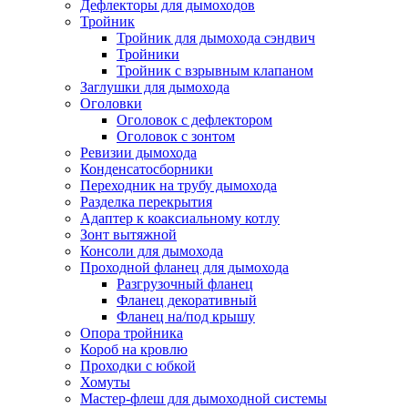
Дефлекторы для дымоходов
Тройник
Тройник для дымохода сэндвич
Тройники
Тройник с взрывным клапаном
Заглушки для дымохода
Оголовки
Оголовок с дефлектором
Оголовок с зонтом
Ревизии дымохода
Конденсатосборники
Переходник на трубу дымохода
Разделка перекрытия
Адаптер к коаксиальному котлу
Зонт вытяжной
Консоли для дымохода
Проходной фланец для дымохода
Разгрузочный фланец
Фланец декоративный
Фланец на/под крышу
Опора тройника
Короб на кровлю
Проходки с юбкой
Хомуты
Мастер-флеш для дымоходной системы