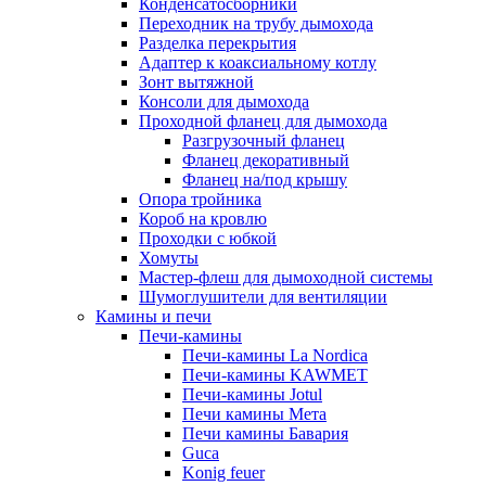
Конденсатосборники
Переходник на трубу дымохода
Разделка перекрытия
Адаптер к коаксиальному котлу
Зонт вытяжной
Консоли для дымохода
Проходной фланец для дымохода
Разгрузочный фланец
Фланец декоративный
Фланец на/под крышу
Опора тройника
Короб на кровлю
Проходки с юбкой
Хомуты
Мастер-флеш для дымоходной системы
Шумоглушители для вентиляции
Камины и печи
Печи-камины
Печи-камины La Nordica
Печи-камины KAWMET
Печи-камины Jotul
Печи камины Мета
Печи камины Бавария
Guca
Konig feuer