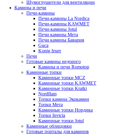
Шумоглушители для вентиляции
Камины и печи
Печи-камины
Печи-камины La Nordica
Печи-камины KAWMET
Печи-камины Jotul
Печи камины Мета
Печи камины Бавария
Guca
Konig feuer
Печи
Готовые камины недорого
Камины и печи Romotop
Каминные топки
Каминные топки MCZ
Каминные топки KAWMET
Каминные топки Kratki
Nordflam
Топки камина Экокамин
Топки Мета
Каминные топки Нордика
Топки Invicta
Каминные топки Jotul
Каминные облицовки
Готовые порталы для каминов