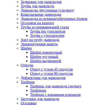
Задвижки для дымоходов
Трубы для дымохода
Дымоходы двустенные (сэндвич)
Коаксиальные дымоходы
Дымоходы из керамзитобетонных блоков
Оголовок на кирпич
Трубы из нержавеющей стали
Трубы без утеплителя
Трубы с утеплителем
Зонт на трубу дымохода
Экранирующая защита
Шибер
Шибер поворотный
Шибер чугунный
Шибер выдвижной
Отводы
Отвод с углом 45 градусов
Отвод с углом 90 градусов
Дефлекторы для дымоходов
Тройник
Тройник для дымохода сэндвич
Тройники
Тройник с взрывным клапаном
Заглушки для дымохода
Оголовки