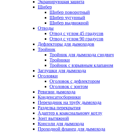
Экранирующая защита
Шибер
Шибер поворотный
Шибер чугунный
Шибер выдвижной
Отводы
Отвод с углом 45 градусов
Отвод с углом 90 градусов
Дефлекторы для дымоходов
Тройник
Тройник для дымохода сэндвич
Тройники
Тройник с взрывным клапаном
Заглушки для дымохода
Оголовки
Оголовок с дефлектором
Оголовок с зонтом
Ревизии дымохода
Конденсатосборники
Переходник на трубу дымохода
Разделка перекрытия
Адаптер к коаксиальному котлу
Зонт вытяжной
Консоли для дымохода
Проходной фланец для дымохода