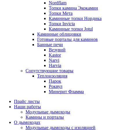
Nordflam
Топки камина Экокамин
Топки Мета
Каминные топки Нордика
Топки Invicta
Каминные топки Jotul
Каминные облицовки
Готовые порталы для каминов
Банные печи
Везувий
Kastor
Narvi
Harvia
Сопутствующие товары
Теплоизоляция
Парок
Роквул
Минерит Фламма
Прайс листы
Наши работы
Модульные дымоходы
Камины и порталы
О дымоходах
Модульные дымоходы с изоляцией