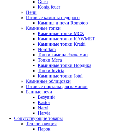
Guca
Konig feuer
Печи
Готовые камины недорого
Камины и печи Romotop
Каминные топки
Каминные топки MCZ
Каминные топки KAWMET
Каминные топки Kratki
Nordflam
Топки камина Экокамин
Топки Мета
Каминные топки Нордика
Топки Invicta
Каминные топки Jotul
Каминные облицовки
Готовые порталы для каминов
Банные печи
Везувий
Kastor
Narvi
Harvia
Сопутствующие товары
Теплоизоляция
Парок