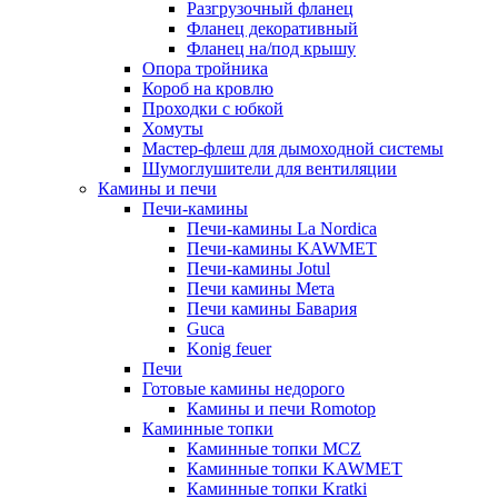
Разгрузочный фланец
Фланец декоративный
Фланец на/под крышу
Опора тройника
Короб на кровлю
Проходки с юбкой
Хомуты
Мастер-флеш для дымоходной системы
Шумоглушители для вентиляции
Камины и печи
Печи-камины
Печи-камины La Nordica
Печи-камины KAWMET
Печи-камины Jotul
Печи камины Мета
Печи камины Бавария
Guca
Konig feuer
Печи
Готовые камины недорого
Камины и печи Romotop
Каминные топки
Каминные топки MCZ
Каминные топки KAWMET
Каминные топки Kratki