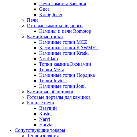
Печи камины Бавария
Guca
Konig feuer
Печи
Готовые камины недорого
Камины и печи Romotop
Каминные топки
Каминные топки MCZ
Каминные топки KAWMET
Каминные топки Kratki
Nordflam
Топки камина Экокамин
Топки Мета
Каминные топки Нордика
Топки Invicta
Каминные топки Jotul
Каминные облицовки
Готовые порталы для каминов
Банные печи
Везувий
Kastor
Narvi
Harvia
Сопутствующие товары
Теплоизоляция