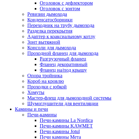
Оголовок с дефлектором
Оголовок с зонтом
Ревизии дымохода
Конденсатосборники
Переходник на трубу дымохода
Разделка перекрытия
Адаптер к коаксиальному котлу
Зонт вытяжной
Консоли для дымохода
Проходной фланец для дымохода
Разгрузочный фланец
Фланец декоративный
Фланец на/под крышу
Опора тройника
Короб на кровлю
Проходки с юбкой
Хомуты
Мастер-флеш для дымоходной системы
Шумоглушители для вентиляции
Камины и печи
Печи-камины
Печи-камины La Nordica
Печи-камины KAWMET
Печи-камины Jotul
Печи камины Мета