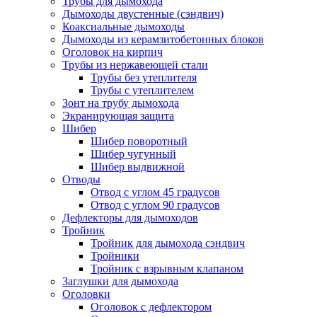
Трубы для дымохода
Дымоходы двустенные (сэндвич)
Коаксиальные дымоходы
Дымоходы из керамзитобетонных блоков
Оголовок на кирпич
Трубы из нержавеющей стали
Трубы без утеплителя
Трубы с утеплителем
Зонт на трубу дымохода
Экранирующая защита
Шибер
Шибер поворотный
Шибер чугунный
Шибер выдвижной
Отводы
Отвод с углом 45 градусов
Отвод с углом 90 градусов
Дефлекторы для дымоходов
Тройник
Тройник для дымохода сэндвич
Тройники
Тройник с взрывным клапаном
Заглушки для дымохода
Оголовки
Оголовок с дефлектором