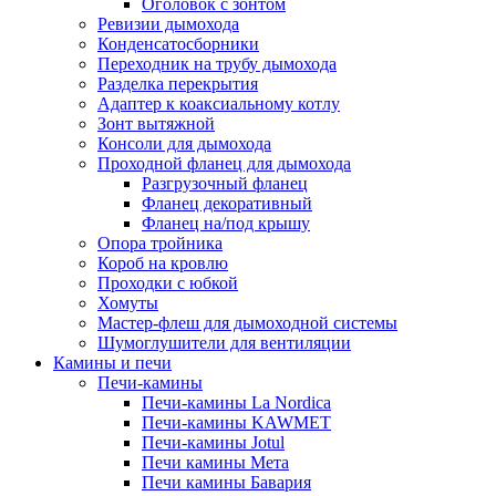
Оголовок с зонтом
Ревизии дымохода
Конденсатосборники
Переходник на трубу дымохода
Разделка перекрытия
Адаптер к коаксиальному котлу
Зонт вытяжной
Консоли для дымохода
Проходной фланец для дымохода
Разгрузочный фланец
Фланец декоративный
Фланец на/под крышу
Опора тройника
Короб на кровлю
Проходки с юбкой
Хомуты
Мастер-флеш для дымоходной системы
Шумоглушители для вентиляции
Камины и печи
Печи-камины
Печи-камины La Nordica
Печи-камины KAWMET
Печи-камины Jotul
Печи камины Мета
Печи камины Бавария