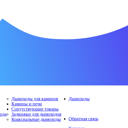
Дымоходы для каминов
Дымоходы
Камины и печи
Сопутствующие товары
хода
Задвижки для дымоходов
Обратная связь
Коаксиальные дымоходы