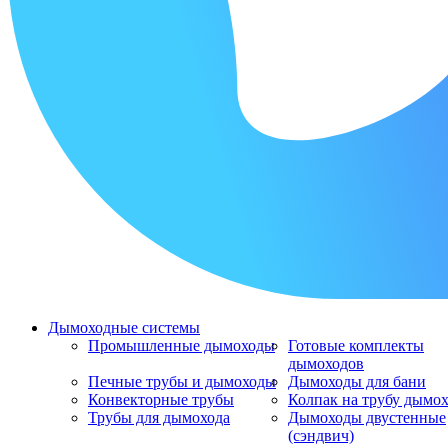
Дымоходные системы
Промышленные дымоходы
Готовые комплекты
дымоходов
Печные трубы и дымоходы
Дымоходы для бани
Конвекторные трубы
Колпак на трубу дымо
Трубы для дымохода
Дымоходы двустенные
(сэндвич)