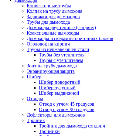
Дымоходы
Конвекторные трубы
Колпак на трубу дымохода
Задвижки для дымоходов
Трубы для дымохода
Дымоходы двустенные (сэндвич)
Коаксиальные дымоходы
Дымоходы из керамзитобетонных блоков
Оголовок на кирпич
Трубы из нержавеющей стали
Трубы без утеплителя
Трубы с утеплителем
Зонт на трубу дымохода
Экранирующая защита
Шибер
Шибер поворотный
Шибер чугунный
Шибер выдвижной
Отводы
Отвод с углом 45 градусов
Отвод с углом 90 градусов
Дефлекторы для дымоходов
Тройник
Тройник для дымохода сэндвич
Тройники