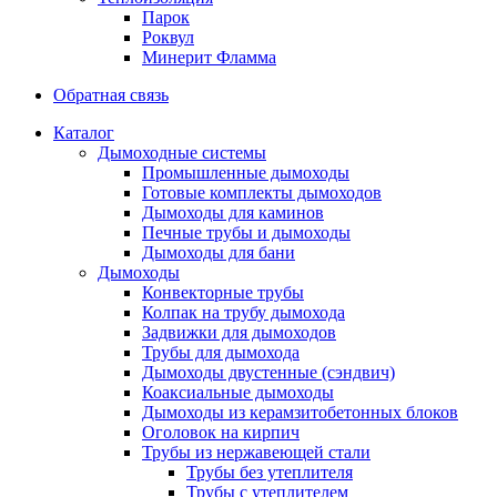
Парок
Роквул
Минерит Фламма
Обратная связь
Каталог
Дымоходные системы
Промышленные дымоходы
Готовые комплекты дымоходов
Дымоходы для каминов
Печные трубы и дымоходы
Дымоходы для бани
Дымоходы
Конвекторные трубы
Колпак на трубу дымохода
Задвижки для дымоходов
Трубы для дымохода
Дымоходы двустенные (сэндвич)
Коаксиальные дымоходы
Дымоходы из керамзитобетонных блоков
Оголовок на кирпич
Трубы из нержавеющей стали
Трубы без утеплителя
Трубы с утеплителем