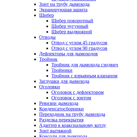
Зонт на трубу дымохода
Экранирующая защита
Шибер
Шибер поворотный
Шибер чугунный
Шибер выдвижной
Отводы
Отвод с углом 45 градусов
Отвод с углом 90 градусов
Дефлекторы для дымоходов
Тройник
Тройник для дымохода сэндвич
Тройники
Тройник с взрывным клапаном
Заглушки для дымохода
Оголовки
Оголовок с дефлектором
Оголовок с зонтом
Ревизии дымохода
Конденсатосборники
Переходник на трубу дымохода
Разделка перекрытия
Адаптер к коаксиальному котлу
Зонт вытяжной
Консоли для дымохода