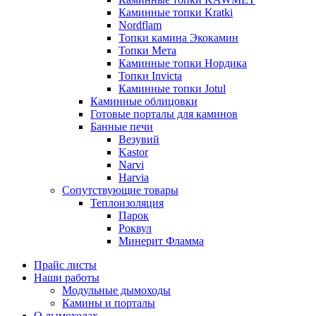
Каминные топки Kratki
Nordflam
Топки камина Экокамин
Топки Мета
Каминные топки Нордика
Топки Invicta
Каминные топки Jotul
Каминные облицовки
Готовые порталы для каминов
Банные печи
Везувий
Kastor
Narvi
Harvia
Сопутствующие товары
Теплоизоляция
Парок
Роквул
Минерит Фламма
Прайс листы
Наши работы
Модульные дымоходы
Камины и порталы
О дымоходах