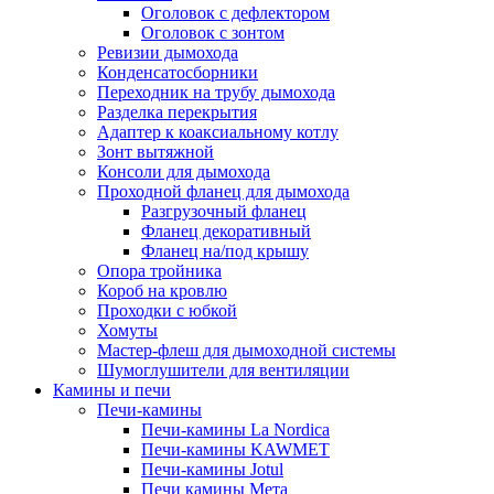
Оголовок с дефлектором
Оголовок с зонтом
Ревизии дымохода
Конденсатосборники
Переходник на трубу дымохода
Разделка перекрытия
Адаптер к коаксиальному котлу
Зонт вытяжной
Консоли для дымохода
Проходной фланец для дымохода
Разгрузочный фланец
Фланец декоративный
Фланец на/под крышу
Опора тройника
Короб на кровлю
Проходки с юбкой
Хомуты
Мастер-флеш для дымоходной системы
Шумоглушители для вентиляции
Камины и печи
Печи-камины
Печи-камины La Nordica
Печи-камины KAWMET
Печи-камины Jotul
Печи камины Мета