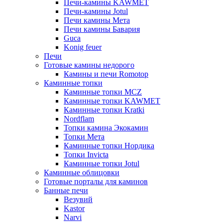
Печи-камины KAWMET
Печи-камины Jotul
Печи камины Мета
Печи камины Бавария
Guca
Konig feuer
Печи
Готовые камины недорого
Камины и печи Romotop
Каминные топки
Каминные топки MCZ
Каминные топки KAWMET
Каминные топки Kratki
Nordflam
Топки камина Экокамин
Топки Мета
Каминные топки Нордика
Топки Invicta
Каминные топки Jotul
Каминные облицовки
Готовые порталы для каминов
Банные печи
Везувий
Kastor
Narvi