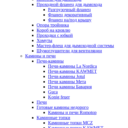
Проходной фланец для дымохода
Разгрузочный фланец
Фланец декоративный
Фланец на/под крышу
Опора тройника
Короб на кровлю
Проходки с юбкой
Хомуты
Мастер-флеш для дымоходной системы
Шумоглушители для вентиляции
Камины и печи
Печи-камины
Печи-камины La Nordica
Печи-камины KAWMET
Печи-камины Jotul
Печи камины Мета
Печи камины Бавария
Guca
Konig feuer
Печи
Готовые камины недорого
Камины и печи Romotop
Каминные топки
Каминные топки MCZ
Каминные топки KAWMET