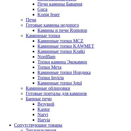
Печи камины Бавария
Guca
Konig feuer
Печи
Готовые камины недорого
Камины и печи Romotop
Каминные топки
Каминные топки MCZ
Каминные топки KAWMET
Каминные топки Kratki
Nordflam
Топки камина Экокамин
Топки Мета
Каминные топки Нордика
Топки Invicta
Каминные топки Jotul
Каминные облицовки
Готовые порталы для каминов
Банные печи
Везувий
Kastor
Narvi
Harvia
Сопутствующие товары
Теплоизоляция