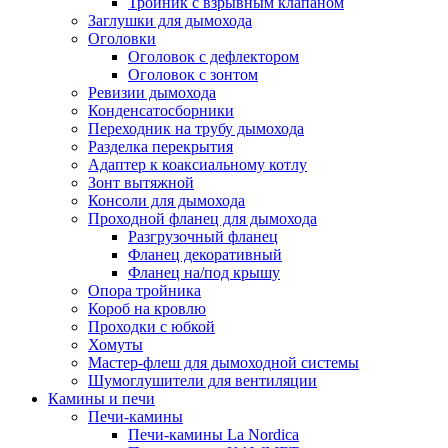
Тройник с взрывным клапаном
Заглушки для дымохода
Оголовки
Оголовок с дефлектором
Оголовок с зонтом
Ревизии дымохода
Конденсатосборники
Переходник на трубу дымохода
Разделка перекрытия
Адаптер к коаксиальному котлу
Зонт вытяжной
Консоли для дымохода
Проходной фланец для дымохода
Разгрузочный фланец
Фланец декоративный
Фланец на/под крышу
Опора тройника
Короб на кровлю
Проходки с юбкой
Хомуты
Мастер-флеш для дымоходной системы
Шумоглушители для вентиляции
Камины и печи
Печи-камины
Печи-камины La Nordica