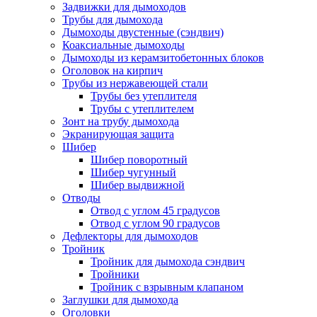
Задвижки для дымоходов
Трубы для дымохода
Дымоходы двустенные (сэндвич)
Коаксиальные дымоходы
Дымоходы из керамзитобетонных блоков
Оголовок на кирпич
Трубы из нержавеющей стали
Трубы без утеплителя
Трубы с утеплителем
Зонт на трубу дымохода
Экранирующая защита
Шибер
Шибер поворотный
Шибер чугунный
Шибер выдвижной
Отводы
Отвод с углом 45 градусов
Отвод с углом 90 градусов
Дефлекторы для дымоходов
Тройник
Тройник для дымохода сэндвич
Тройники
Тройник с взрывным клапаном
Заглушки для дымохода
Оголовки